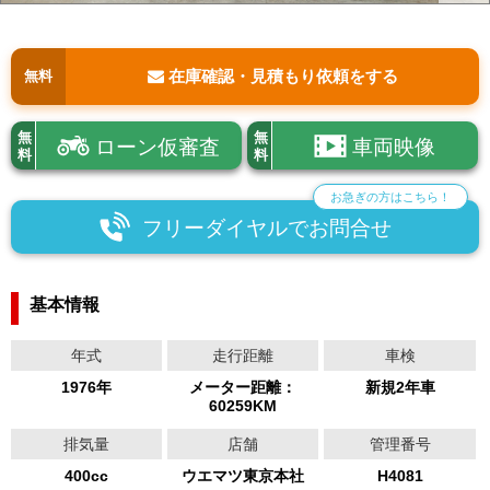
在庫確認・見積もり依頼をする
無料
無
無
ローン仮審査
車両映像
料
料
お急ぎの方はこちら！
フリーダイヤルでお問合せ
基本情報
年式
走行距離
車検
1976年
メーター距離：
新規2年車
60259KM
排気量
店舗
管理番号
400cc
ウエマツ東京本社
H4081