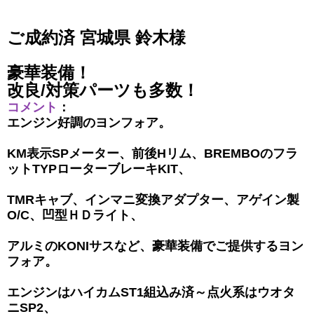
ご成約済 宮城県 鈴木様
豪華装備！
改良/対策パーツも多数！
コメント
：
エンジン好調のヨンフォア。
KM表示SPメーター、前後Hリム、BREMBOのフラ
ットTYPローターブレーキKIT、
TMRキャブ、インマニ変換アダプター、アゲイン製
O/C、凹型ＨＤライト、
アルミのKONIサスなど、豪華装備でご提供するヨン
フォア。
エンジンはハイカムST1組込み済～点火系はウオタ
ニSP2、