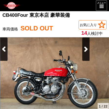
メニュー
CB400Four 東京本店 豪華装備
お気に入り
SOLD OUT
14
人検討中
1
/
22