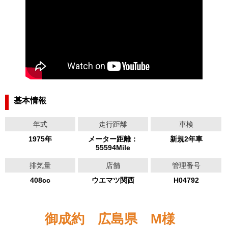
基本情報
年式
走行距離
車検
1975年
メーター距離：
新規2年車
55594Mile
排気量
店舗
管理番号
408cc
ウエマツ関西
H04792
御成約 広島県 M様