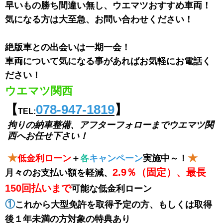
早いもの勝ち間違い無し、ウエマツおすすめ車両！
気になる方は大至急、お問い合わせください！
絶版車との出会いは一期一会！
車両について気になる事があればお気軽にお電話く
ださい！
ウエマツ関西
【
078-947-1819
】
TEL:
拘りの納車整備、アフターフォローまで
ウエマツ関
西へお任せ下さい！
★
★
低金利ローン
＋
各
キャンペーン
実施中～！
2.9％（固定）、最長
月々のお支払い額を軽減、
150回払いまで
可能な低金利ローン
①
これから大型免許を取得予定の方、もしくは取得
後１年未満の方対象の特典あり