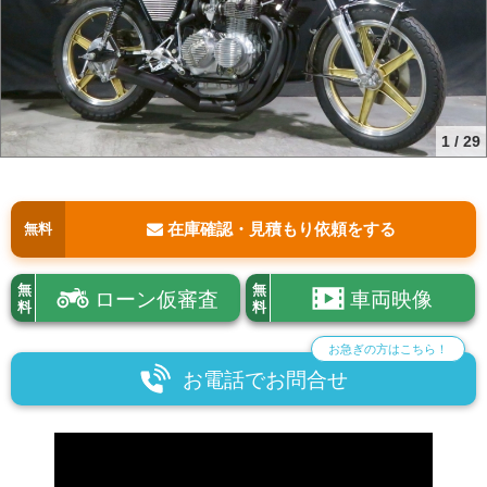
1
/
29
在庫確認・見積もり依頼をする
無料
無
無
ローン仮審査
車両映像
料
料
お急ぎの方はこちら！
お電話でお問合せ