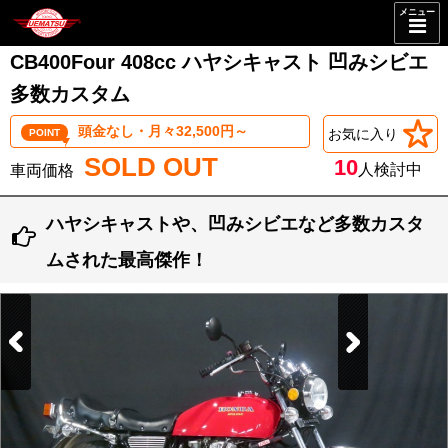
メニュー
CB400Four 408cc ハヤシキャスト 凹みシビエ
多数カスタム
頭金なし・月々32,500円～
お気に入り
POINT
SOLD OUT
10
人検討中
ハヤシキャストや、凹みシビエなど多数カスタ
ムされた最高傑作！