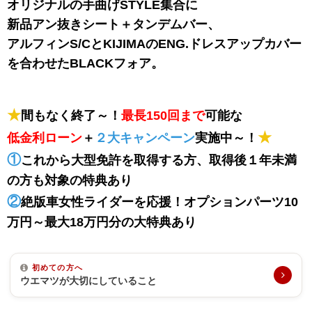
オリジナルの手曲げSTYLE集合に
新品アン抜きシート＋タンデムバー、
アルフィンS/CとKIJIMAのENG.ドレスアップカバー
を合わせたBLACKフォア。
★
間もなく終了～！
最長150回まで
可能な
★
低金利ローン
＋
２大キャンペーン
実施中～！
①
これから大型免許を取得する方、取得後１年未満
の方も対象の特典あり
②
絶版車女性ライダーを応援！オプションパーツ10
万円～最大18万円分の大特典あり
初めての方へ
ウエマツが大切にしていること