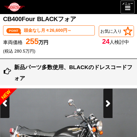
メニュー
CB400Four BLACKフォア
頭金なし月々26,600円～
お気に入り
POINT
255
24
人検討中
(税込 280.5万円)
新品パーツ多数使用、BLACKのドレスコードフ
ォア