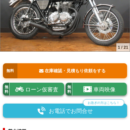
1
/
21
在庫確認・見積もり依頼をする
無料
無
無
ローン仮審査
車両映像
料
料
お急ぎの方はこちら！
お電話でお問合せ