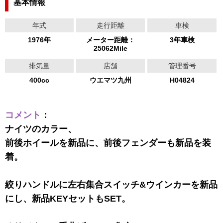
基本情報
年式
走行距離
車検
1976年
メーター距離：
3年車検
25062Mile
排気量
店舗
管理番号
400cc
ウエマツ九州
H04824
コメント
：
ナイツのカラー、
前後ホイールを新品に、前後フェンダーも新品を装
着。
絞りハンドルに左右集合スイッチ&ウインカーを新品
にし、新品KEYセットもSET。