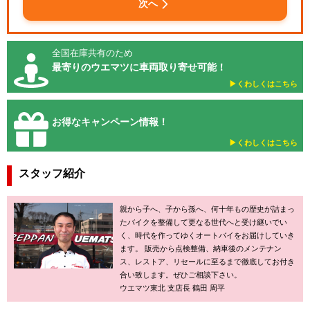
次へ
全国在庫共有のため
最寄りのウエマツに車両取り寄せ可能！
▶︎くわしくはこちら
お得なキャンペーン情報！
▶︎くわしくはこちら
スタッフ紹介
親から子へ、子から孫へ、何十年もの歴史が詰まっ
たバイクを整備して更なる世代へと受け継いでい
く、時代を作ってゆくオートバイをお届けしていき
ます。 販売から点検整備、納車後のメンテナン
ス、レストア、リセールに至るまで徹底してお付き
合い致します。ぜひご相談下さい。
ウエマツ東北 支店長 鶴田 周平