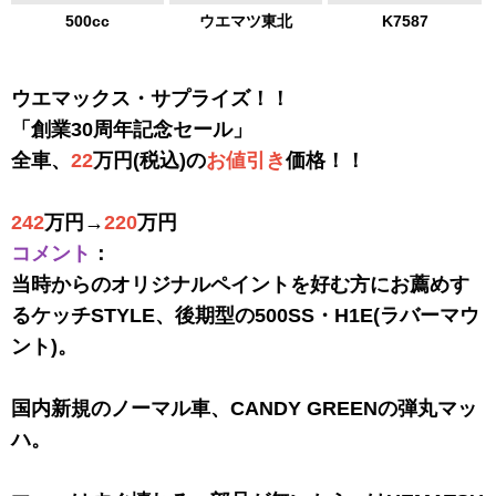
500cc
ウエマツ東北
K7587
ウエマックス・サプライズ！！
「創業30周年記念セール」
全車、
22
万円(税込)の
お値引き
価格！！
242
万円→
220
万円
コメント
：
当時からのオリジナルペイントを好む方にお薦めす
るケッチSTYLE、後期型の500SS・H1E(ラバーマウ
ント)。
国内新規のノーマル車、CANDY GREENの弾丸マッ
ハ。