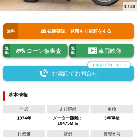
1
/
20
在庫確認・見積もり依頼をする
無料
無
無
ローン仮審査
車両映像
料
料
お急ぎの方はこちら！
お電話でお問合せ
基本情報
年式
走行距離
車検
1974年
メーター距離：
3年車検
10475Mile
排気量
店舗
管理番号