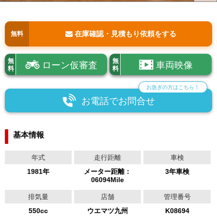
在庫確認・見積もり依頼をする
無料
無
無
ローン仮審査
車両映像
料
料
お急ぎの方はこちら！
お電話でお問合せ
基本情報
年式
走行距離
車検
1981年
メーター距離：
3年車検
06094Mile
排気量
店舗
管理番号
550cc
ウエマツ九州
K08694