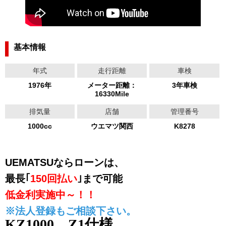
基本情報
年式
走行距離
車検
1976年
メーター距離：
3年車検
16330Mile
排気量
店舗
管理番号
1000cc
ウエマツ関西
K8278
UEMATSUならローンは、
最長｢
150回払い
｣まで可能
低金利実施中～！！
※法人登録もご相談下さい。
KZ1000 Z1仕様