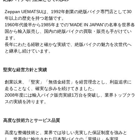
Zeppan UEMATSUは、1992年創業の絶版バイク専門店として30
年以上の歴史を持つ老舗です。
1960年代後半から1985年までの”MADE IN JAPAN”の名車を世界各
国から輸入販売し、国内の絶版バイクの買取・販売も手がけてい
ます。
長年にわたる経験と確かな実績で、絶版バイクの魅力を次世代へ
と継承し続けています。
堅実な経営方針と実績
創業以来、「堅実」「無借金経営」を経営理念とし、利益追求に
走ることなく、確実な歩みを続けてきました。
2008年度には輸入バイク販売実績1万台を突破し、業界トップクラ
スの実績を誇ります。
高度な技術力とサービス品質
高度な整備技術と、業界では珍しい充実した保証制度を強みと
し、世界中に輸出された日本製バイクの「里帰り」を実現。