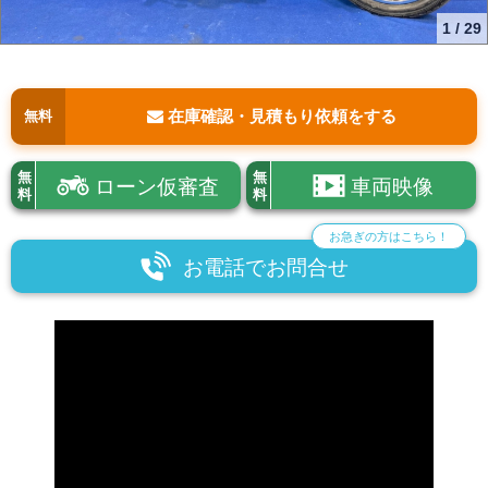
1
/
29
在庫確認・見積もり依頼をする
無料
無
無
ローン仮審査
車両映像
料
料
お急ぎの方はこちら！
お電話でお問合せ