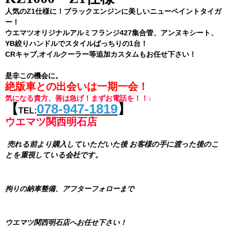
人気のZ1仕様に！ブラックエンジンに美しいニューペイントタイガ
ー！
ウエマツオリジナルアルミフランジ427集合管、アンヌキシート、
YB絞りハンドルでスタイルばっちりの1台！
CRキャブ,オイルクーラー等追加カスタムもお任せ下さい！
是非この機会に。
絶版車との出会いは一期一会！
気になる貴方、善は急げ！まずお電話を！！↓
【
078-947-1819
】
TEL:
ウエマツ関西明石店
売れる前より購入していただいた後
お客様の手に渡った後のこ
とを重視している会社です。
拘りの納車整備、アフターフォローまで
ウエマツ関西明石店へお任せ下さい！