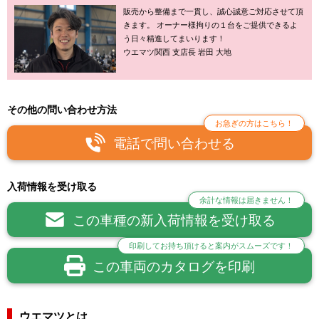
販売から整備まで一貫し、誠心誠意ご対応させて頂
きます。 オーナー様拘りの１台をご提供できるよ
う日々精進してまいります！
ウエマツ関西 支店長 岩田 大地
その他の問い合わせ方法
お急ぎの方はこちら！
電話で問い合わせる
入荷情報を受け取る
余計な情報は届きません！
この車種の新入荷情報を受け取る
印刷してお持ち頂けると案内がスムーズです！
この車両のカタログを印刷
ウエマツとは