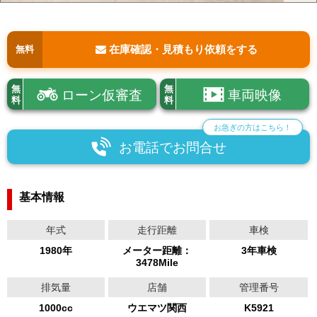
在庫確認・見積もり依頼をする
無料
無
無
ローン仮審査
車両映像
料
料
お急ぎの方はこちら！
お電話でお問合せ
基本情報
年式
走行距離
車検
1980年
メーター距離：
3年車検
3478Mile
排気量
店舗
管理番号
1000cc
ウエマツ関西
K5921