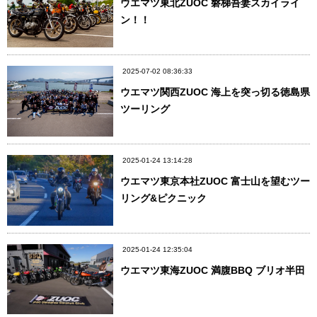
ウエマツ東北ZUOC 磐梯吾妻スカイライ
ン！！
2025-07-02 08:36:33
ウエマツ関西ZUOC 海上を突っ切る徳島県
ツーリング
2025-01-24 13:14:28
ウエマツ東京本社ZUOC 富士山を望むツー
リング&ピクニック
2025-01-24 12:35:04
ウエマツ東海ZUOC 満腹BBQ ブリオ半田