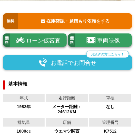
在庫確認・見積もり依頼をする
無料
無
無
ローン仮審査
車両映像
料
料
お急ぎの方はこちら！
お電話でお問合せ
基本情報
年式
走行距離
車検
1983年
メーター距離：
なし
24612KM
排気量
店舗
管理番号
1000cc
ウエマツ関西
K7512