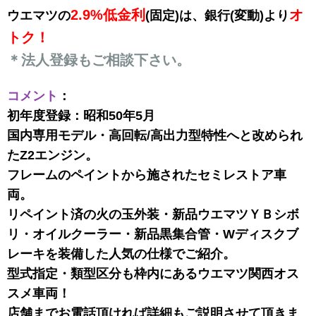
2.9%低金利
オ
ウエマツの
(固定)は、
銀行(変動)より
トク！
＊法人登録もご相談下さい。
コメント
：
初年度登録：昭和50年5月
国内専用モデル・高回転/高出力型特性へと改められ
たZ2エンジン。
フレームのペイントから施されたセミレストア車
両。
リペイント済の火の玉外装・新品ウエマツＹＢシボ
リ・オイルクーラー・新品黒集合管・Wディスクブ
レーキを装備した人気の仕様でご紹介。
型式指定・類型区分も枠内にあるウエマツ関西オス
スメ車両！
店舗までお電話頂ければ詳細もご説明させて頂きま