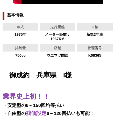
基本情報
年式
走行距離
車検
1975年
メーター距離：
新規2年車
1967KM
排気量
店舗
管理番号
750cc
ウエマツ関西
K08365
御成約 兵庫県 I様
業界史上初！！
・安定型の6～150回均等払い
残価設定
・自由型の
6～120回払いも可能！