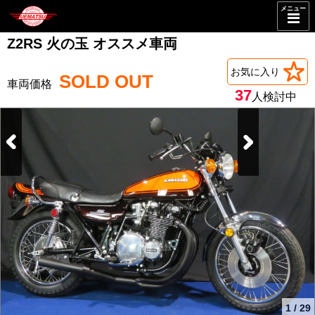
メニュー
Z2RS 火の玉 オススメ車両
お気に入り
SOLD OUT
37
人検討中
1
/
29