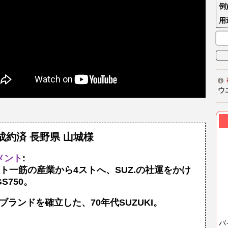
例
用
ウ
成約済 長野県 山城様
メント
:
スト一筋の産業から4ストへ、SUZ.の社運をかけ
S750。
Sブランドを確立した、70年代SUZUKI。
バ