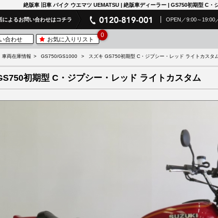
絶版車 旧車 バイク ウエマツ UEMATSU | 絶版車ディーラー | GS750初期型 
話によるお問い合わせはコチラ
OPEN／9:00～19
0
い合わせ
お気に入りリスト
車両在庫情報
GS750/GS1000
スズキ GS750初期型 C・ジプシー・レッド ライトカスタ
GS750初期型 C・ジプシー・レッド ライトカスタム