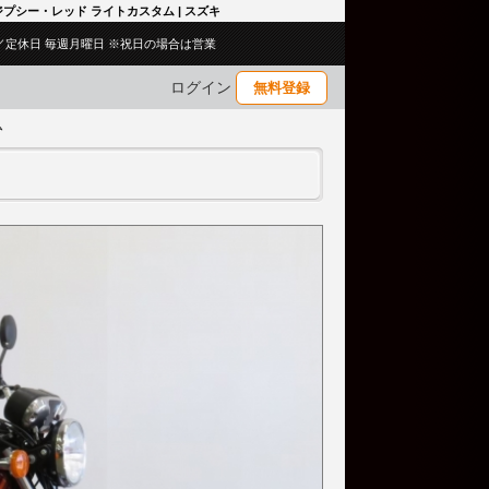
C・ジプシー・レッド ライトカスタム | スズキ
:00／定休日 毎週月曜日 ※祝日の場合は営業
ログイン
無料登録
ム