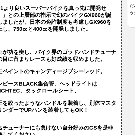
だ
Z1より良いスーパーバイクを真っ先に開発せ
ウ
！」との上層部の指示で幻のバイクGX960が誕
しましたが、日本の免許制度も考慮しGX960を
止し、750㏄と400㏄を開発しました。
れが功を奏し、バイク界のゴッドハンドチューナ
の目に留まりレースも好成績を収めました。
正ペイントのキャンディージプシーレッド。
ンピースBLACK集合管、ヘッドライトは
RIGHTEC、タックロールシート、
正を絞ったようなハンドルを装着し、別体マスタ
リンダーでUPハンを装着してもOK！
名チューナーにも負けない自分好みのGSを是非
発してください。