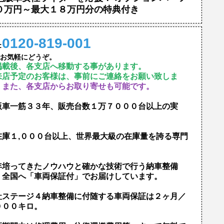
０万円～最大１８万円分の特典付き
0120-819-001
:
お気軽にどうぞ。
掲載後、各支店へ移動する事があります。
来店予定のお客様は、事前にご連絡をお願い致しま
。
また、各支店からお取り寄せも可能です。
版車一筋３３年、販売台数１万７０００台以上の実
！
在庫１,０００台以上、世界最大級の在庫量を誇る専門
！
年培ってきたノウハウと確かな技術で行う納車整備
、全国へ「車両保証付」でお届けしています。
社ステージ４納車整備に付随する車両保証は２ヶ月／
０００キロ。