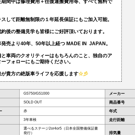
証期間中は修理費用＋往復運搬費用等、すべて無料で
！
ラスして距離無制限の１年延長保証にもご加入可能。
成約後の整備見学も皆様にご好評頂いております。
発売より40年、50年以上経つ MADE IN JAPAN。
備と車両のクオリティーはもちろんのこと、独自のア
ターフォローにもご期待ください。
達が貴方の絶版車ライフを応援します
☆彡
GS750/GS1000
メーカー
SOLD OUT
商品番号
ー
赤
年式
3年車検
走行距離
選べるステージ2or4or5（日本全国整備保証書
排気量
発行）