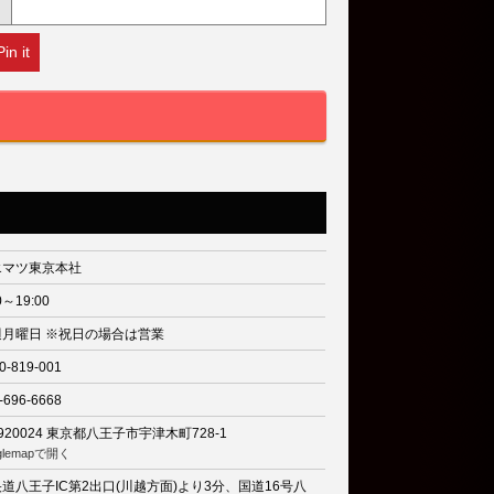
Pin it
エマツ東京本社
0～19:00
週月曜日 ※祝日の場合は営業
0-819-001
-696-6668
920024
東京都八王子市宇津木町728-1
glemapで開く
道八王子IC第2出口(川越方面)より3分、国道16号八