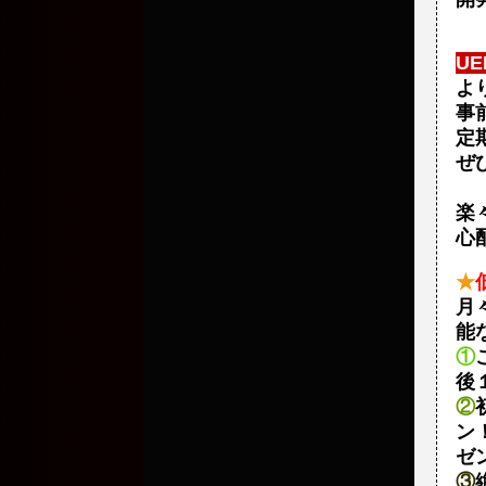
U
よ
事
定
ぜ
楽
心
★
月
能
①
後
②
ン
ゼ
③