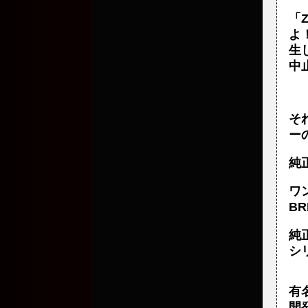
「
よ
生
中
そ
ー
純
ワ
B
純
シ
有
開