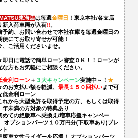
EMATSU東海店
は毎週
金曜日
！東京本社/各支店
り新入荷車両が入荷
‼
。
前予約、お問い合わせで本社在庫を毎週金曜日の
期便にてお取り寄せが可能！
ひ、ご活用くださいませ。
々即日に電話で簡単ローン審査ＯＫ！！ローンが
配な方もお気軽にご相談ください。
低金利ローン
＋
３大キャンペーン
実施中～！
★
々のお支払い額を軽減、
最長１５０回払い
まで可
な低金利ローン
これから大型免許を取得予定の方、もしくは取得
１年未満の方対象の特典あり
初めての絶版車へ乗換え/増車応援キャンペー
！ オプションパーツ１０万円分(下取車あり)プレ
ント
絶版車女性ライダーを応援！ オプションパーツ