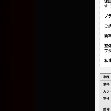
保
す
プ
ご
新車
整
フ
私
車種
価格
カラ
車検
整備