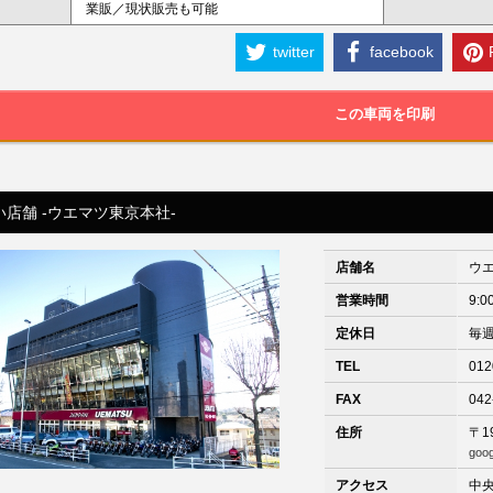
業販／現状販売も可能
twitter
facebook
この車両を印刷
い店舗 -ウエマツ東京本社-
店舗名
ウ
営業時間
9:0
定休日
毎
TEL
012
FAX
042
住所
〒1
goo
アクセス
中央