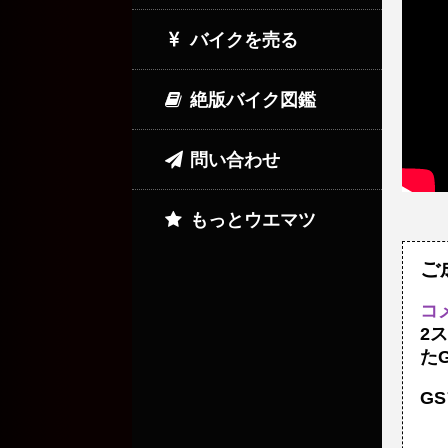
バイクを売る
絶版バイク図鑑
問い合わせ
もっとウエマツ
ご
コ
2
たG
G