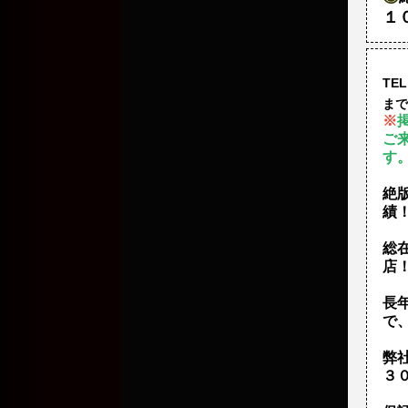
１
TEL
まで
※
ご
す
絶
績
総
店
長
で
弊
３