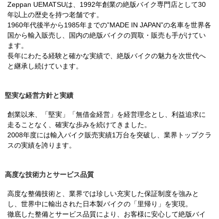
Zeppan UEMATSUは、1992年創業の絶版バイク専門店として30
年以上の歴史を持つ老舗です。
1960年代後半から1985年までの”MADE IN JAPAN”の名車を世界各
国から輸入販売し、国内の絶版バイクの買取・販売も手がけてい
ます。
長年にわたる経験と確かな実績で、絶版バイクの魅力を次世代へ
と継承し続けています。
堅実な経営方針と実績
創業以来、「堅実」「無借金経営」を経営理念とし、利益追求に
走ることなく、確実な歩みを続けてきました。
2008年度には輸入バイク販売実績1万台を突破し、業界トップクラ
スの実績を誇ります。
高度な技術力とサービス品質
高度な整備技術と、業界では珍しい充実した保証制度を強みと
し、世界中に輸出された日本製バイクの「里帰り」を実現。
徹底した整備とサービス品質により、お客様に安心して絶版バイ