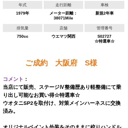
年式
走行距離
車検
1979年
メーター距離：
新規2年車
38071Mile
排気量
店舗
管理番号
750cc
ウエマツ関西
S02727
☆特選車☆
ご成約 大阪府 S様
コメント
：
当店にて販売、ステージⅣ整備歴あり軽整備にて乗
り出し可能なお買い得☆特選車☆
ウオタニSP2を取付け、対策メインハーネスに交換
済み。
オリジナルペイント外装をそのままに絞りハンドル