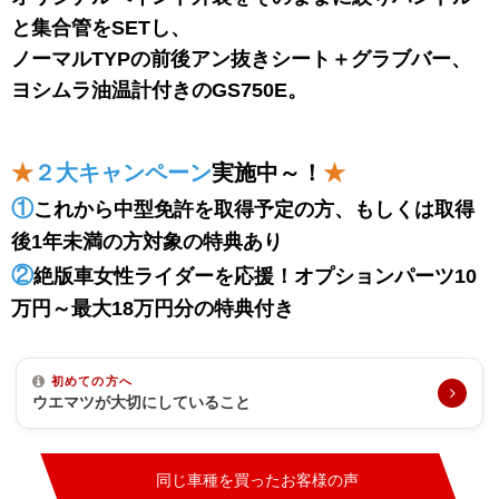
と集合管をSETし、
ノーマルTYPの前後アン抜きシート＋グラブバー、
ヨシムラ油温計付きのGS750E。
★
２大キャンペーン
実施中～！
★
①
これから中型免許を取得予定の方、もしくは取得
後1年未満の方対象の特典あり
②
絶版車女性ライダーを応援！オプションパーツ10
万円～最大18万円分の特典付き
初めての方へ
ウエマツが大切にしていること
同じ車種を買ったお客様の声