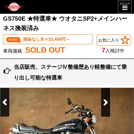
メニュー
GS750E ★特選車★ ウオタニSP2+メインハー
ネス換装済み
頭金なし月々23,400円～
お気に入り
POINT
SOLD OUT
7
人検討中
当店販売、ステージⅣ整備歴あり軽整備にて乗
り出し可能な特選車