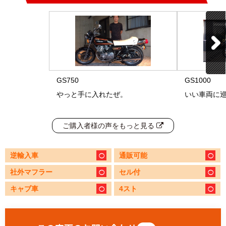
GS750
GS1000
やっと手に入れたぜ。
いい車両に
ご購入者様の声をもっと見る
逆輸入車
通販可能
社外マフラー
セル付
キャブ車
4スト