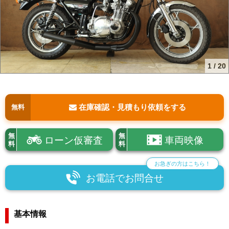
1
/
20
在庫確認・見積もり依頼をする
無料
無
無
ローン仮審査
車両映像
料
料
お急ぎの方はこちら！
お電話でお問合せ
基本情報