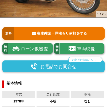
1
/
23
在庫確認・見積もり依頼をする
無料
無
無
ローン仮審査
車両映像
料
料
お急ぎの方はこちら！
お電話でお問合せ
基本情報
年式
走行距離
車検
1978年
不明
なし