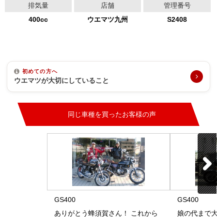
排気量
店舗
管理番号
400cc
ウエマツ九州
S2408
初めての方へ
ウエマツが大切にしていること
同じ車種を買ったお客様の声
GS400
GS400
ありがとう蜂須賀さん！ これから
娘の代まで