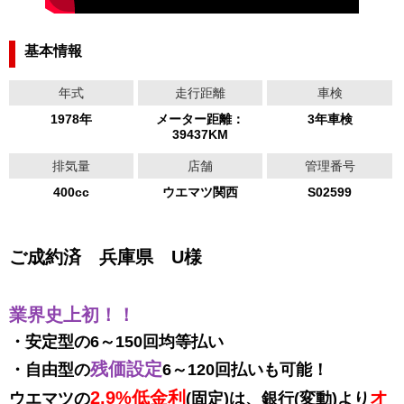
基本情報
年式
走行距離
車検
1978年
メーター距離：
3年車検
39437KM
排気量
店舗
管理番号
400cc
ウエマツ関西
S02599
ご成約済 兵庫県 U様
業界史上初！！
・安定型の6～150回均等払い
残価設定
・自由型の
6～120回払いも可能！
2.9%低金利
オ
ウエマツの
(固定)は、
銀行(変動)より