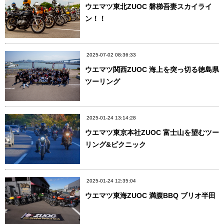
ウエマツ東北ZUOC 磐梯吾妻スカイライ
ン！！
2025-07-02 08:36:33
ウエマツ関西ZUOC 海上を突っ切る徳島県
ツーリング
2025-01-24 13:14:28
ウエマツ東京本社ZUOC 富士山を望むツー
リング&ピクニック
2025-01-24 12:35:04
ウエマツ東海ZUOC 満腹BBQ ブリオ半田