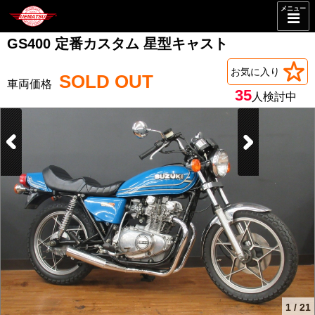
メニュー
GS400 定番カスタム 星型キャスト
お気に入り
SOLD OUT
35
人検討中
1
/
21