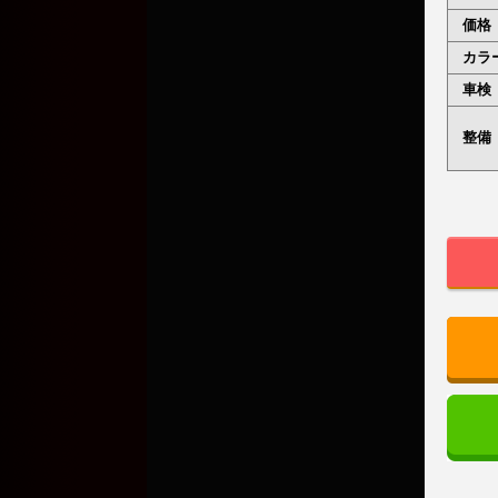
価格
カラ
車検
整備