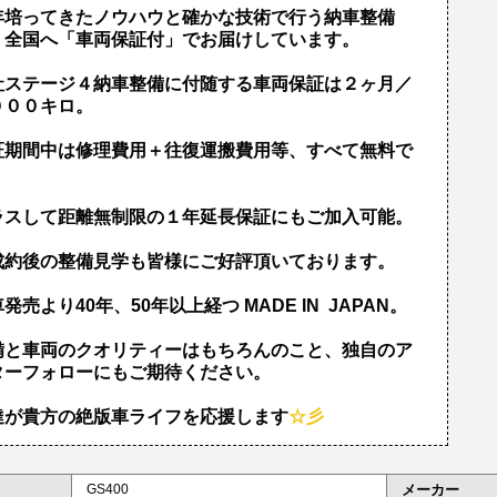
年培ってきたノウハウと確かな技術で行う納車整備
、全国へ「車両保証付」でお届けしています。
社ステージ４納車整備に付随する車両保証は２ヶ月／
０００キロ。
証期間中は修理費用＋往復運搬費用等、すべて無料で
！
ラスして距離無制限の１年延長保証にもご加入可能。
成約後の整備見学も皆様にご好評頂いております。
発売より40年、50年以上経つ MADE IN JAPAN。
備と車両のクオリティーはもちろんのこと、独自のア
ターフォローにもご期待ください。
達が貴方の絶版車ライフを応援します
☆彡
GS400
メーカー