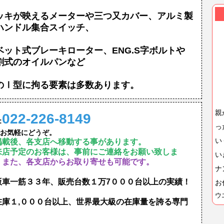
ッキが映えるメーターや三つ又カバー、アルミ製
ハンドル集合スイッチ、
ベット式ブレーキローター、ENG.S字ボルトや
割式のオイルパンなど
のⅠ型に拘る要素は多数あります。
親
022-226-8149
:
っ
お気軽にどうぞ。
い
掲載後、各支店へ移動する事があります。
来店予定のお客様は、事前にご連絡をお願い致しま
い
。
また、各支店からお取り寄せも可能です。
ナ
版車一筋３３年、販売台数１万7０００台以上の実績！
お
ウ
在庫１,０００台以上、世界最大級の在庫量を誇る専門
！