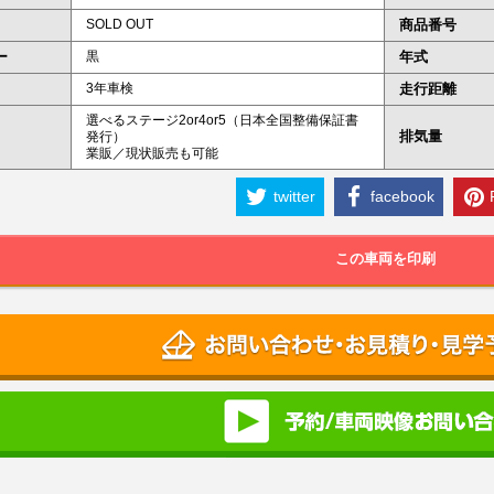
SOLD OUT
商品番号
ー
黒
年式
3年車検
走行距離
選べるステージ2or4or5（日本全国整備保証書
排気量
発行）
業販／現状販売も可能
twitter
facebook
この車両を印刷