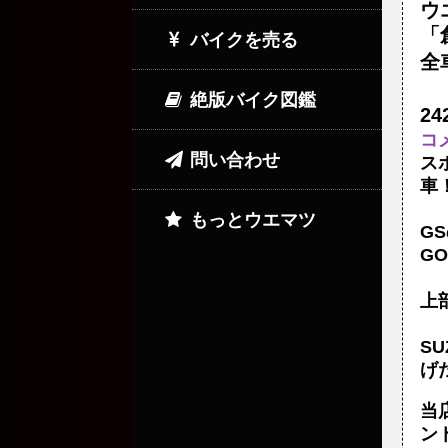
ウ
「
バイクを売る
全
絶版バイク図鑑
2
コ
問い合わせ
ス
車
もっとウエマツ
G
GO
上
S
げ
当
ン