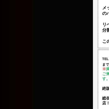
メ
の
リ
分
こ
TEL
まで
※
ご
す
絶
総
店