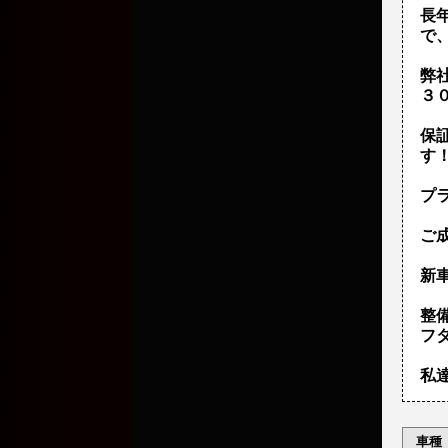
長
で
弊
３
保
す
プ
ご
新車
整
フ
私
車種