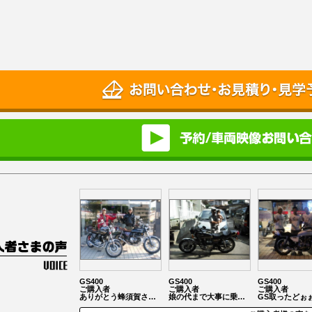
GS400
GS400
GS400
ご購入者
ご購入者
ご購入者
ありがとう蜂須賀さ…
娘の代まで大事に乗…
GS取ったどぉ