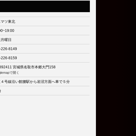
エマツ東北
00~19:00
週月曜日
-226-8149
-226-8159
892411
宮城県名取市本郷大門158
glemapで開く
道４号線沿い館腰駅から岩沼方面へ車で５分
台