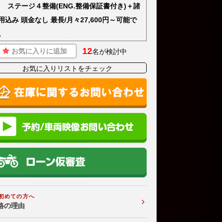
) ステージ４整備(ENG.整備保証書付き)＋諸
用込み 頭金なし 最長/月々27,600円～可能で
。
12
お気に入りに追加
名が検討中
お気に入りリストをチェック
初めての方へ
格の理由