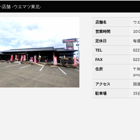
店舗 -ウエマツ東北-
店舗名
ウ
営業時間
10:
定休日
毎
TEL
022
FAX
022
住所
〒9
goo
アクセス
国
駐車場
15