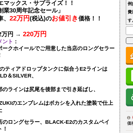
エマックス・サプライズ！！
例
創業30周年記念セール」
費
22万円
お値引き
車、
(税込)の
価格！！
す
220万円
42万円 →
メント
：
ポークホイールでご用意した当店のロングセラー
！
Sのティアドロップタンクに似合うE2ラインは
LD＆SILVER、
部のラインは尻尾を後部まで引き延ばし、
UZUKIのエンブレムはボカシを入れた塗装で仕上
た
店のロングセラー、BLACK-E2のカスタムペイ
価
ト！