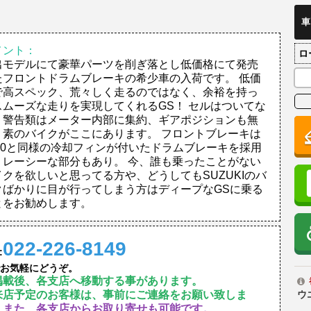
車
メント：
ロ
出モデルにて豪華パーツを削ぎ落とし低価格にて発売
たフロントドラムブレーキの希少車の入荷です。 低価
で高スペック、荒々しく走るのではなく、余裕を持っ
スムーズな走りを実現してくれるGS！ セルはついてな
、警告類はメーター内部に集約、ギアポジションも無
、素のバイクがここにあります。 フロントブレーキは
500と同様の冷却フィンが付いたドラムブレーキを採用
、レーシーな部分もあり。 今、誰も乗ったことがない
イクを欲しいと思ってる方や、どうしてもSUZUKIのバ
クばかりに目が行ってしまう方はディープなGSに乗る
とをお勧めします。
022-226-8149
:
お気軽にどうぞ。
掲載後、各支店へ移動する事があります。
来店予定のお客様は、事前にご連絡をお願い致しま
ウ
。
また、各支店からお取り寄せも可能です。