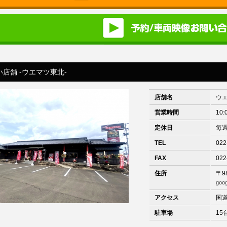
店舗 -ウエマツ東北-
店舗名
ウ
営業時間
10:
定休日
毎
TEL
022
FAX
022
住所
〒9
goo
アクセス
国
駐車場
15