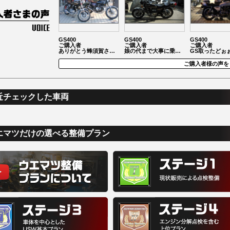
GS400
GS400
GS400
ご購入者
ご購入者
ご購入者
ありがとう蜂須賀さ…
娘の代まで大事に乗…
GS取ったどぉ
ご購入者様の声を
近チェックした車両
エマツだけの選べる整備プラン