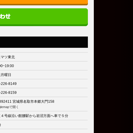
エマツ東北
00~19:00
週月曜日
-226-8149
-226-8159
892411
宮城県名取市本郷大門158
glemapで開く
道４号線沿い館腰駅から岩沼方面へ車で５分
台