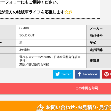
ターフォローにもご期待ください。
達が貴方の絶版車ライフを応援します
☆彡
GS400
メーカー
SOLD OUT
商品番号
ー
黒
年式
3年車検
走行距離
選べるステージ2or4or5（日本全国整備保証書
排気量
発行）
業販／現状販売も可能
twitter
facebook
この車両を印刷