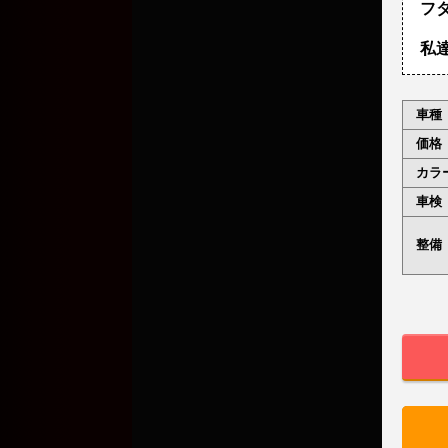
フ
私
車種
価格
カラ
車検
整備