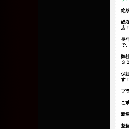
絶
総
店
長
で
弊
３
保
す
プ
ご
新車
整