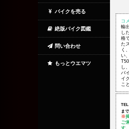
バイクを売る
コ
輸
絶版バイク図鑑
し
格
た
問い合わせ
く
い
T
もっとウエマツ
し
バ
イ
こ
TEL
まで
※
ご
す