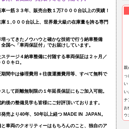
版車一筋３３年、販売台数１万7０００台以上の実績！
在庫１,０００台以上、世界最大級の在庫量を誇る専門
！
年培ってきたノウハウと確かな技術で行う納車整備
、全国へ「車両保証付」でお届けしています。
社ステージ４納車整備に付随する車両保証は２ヶ月／
０００キロ。
親
証期間中は修理費用＋往復運搬費用等、すべて無料で
っ
！
い
ラスして距離無制限の１年延長保証にもご加入可能。
い
ナ
成約後の整備見学も皆様にご好評頂いております。
お
発売より40年、50年以上経つ MADE IN JAPAN。
ウ
備と車両のクオリティーはもちろんのこと、独自のア