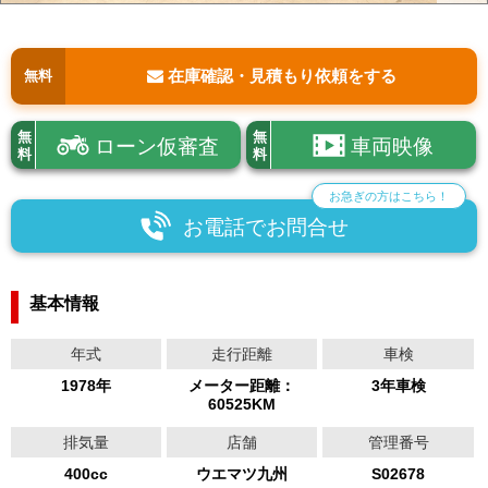
在庫確認・見積もり依頼をする
無料
無
無
ローン仮審査
車両映像
料
料
お急ぎの方はこちら！
お電話でお問合せ
基本情報
年式
走行距離
車検
1978年
メーター距離：
3年車検
60525KM
排気量
店舗
管理番号
400cc
ウエマツ九州
S02678