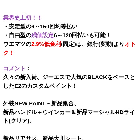
業界史上初！！
・安定型の6～150回均等払い
・自由型の
残価設定
6～120回払いも可能！
ウエマツの
2.9%低金利
(固定)は、銀行(変動)より
オト
ク！
コメント
：
久々の新入荷、ジーエスで人気のBLACKをベースと
したE2のカスタムペイント！
外装NEW PAINT～新品集合、
新品ハンドル＋ウインカー＆新品マーシャルHDライ
ト(クリア)、
新品リアサス、新品大川シート、