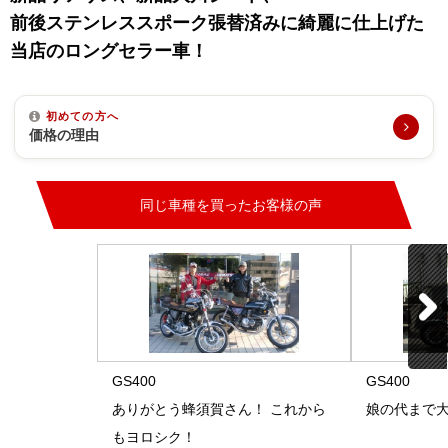
前後ステンレススポーク張替済みに綺麗に仕上げた
当店のロングセラー車！
初めての方へ
価格の理由
同じ車種を買ったお客様の声
GS400
GS400
ありがとう蜂須賀さん！ これから
娘の代まで
もヨロシク！