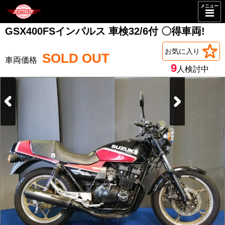
メニュー
GSX400FSインパルス 車検32/6付 〇得車両!
お気に入り
SOLD OUT
9
人検討中