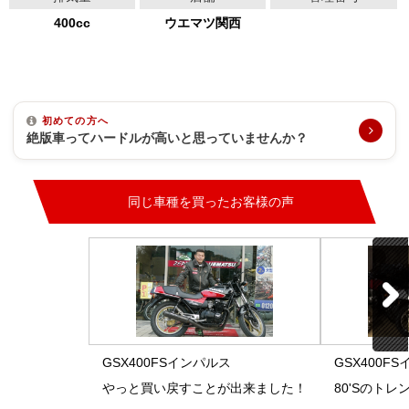
400cc
ウエマツ関西
初めての方へ
絶版車ってハードルが高いと思っていませんか？
同じ車種を買ったお客様の声
GSX400FSインパルス
GSX400F
やっと買い戻すことが出来ました！
80'Sのト