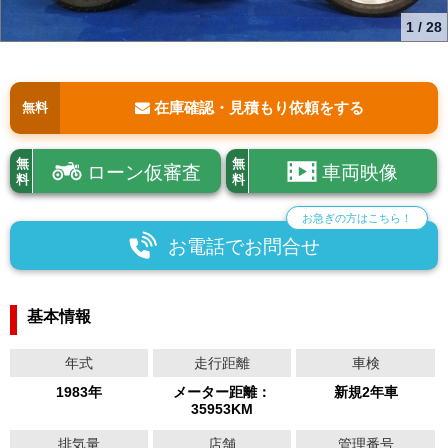
1
/
28
在庫確認・見積もり依頼をする
無料
無
無
ローン仮審査
車両映像
料
料
お急ぎの方はこちら！
お電話でお問合せ
基本情報
年式
走行距離
車検
1983年
メーター距離：
新規2年車
35953KM
排気量
店舗
管理番号