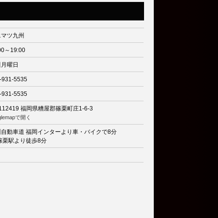
エマツ九州
00～19:00
週月曜日
-931-5535
-931-5535
112419
福岡県糟屋郡篠栗町庄1-6-3
glemapで開く
州自動車道 福岡インターより車・バイクで8分
篠栗駅より徒歩8分
り