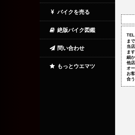
バイクを売る
絶版バイク図鑑
TEL
まで
当店
問い合わせ
ます
細か
他店
もっとウエマツ
オー
お客
合う