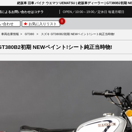
絶版車 旧車 バイク ウエマツ UEMATSU | 絶版車ディーラー | GT380B2初期
話によるお問い合わせはコチラ
OPEN／10:00～19:00／定休日 毎週月曜日
0
い合わせ
お気に入りリスト
車両在庫情報
GT380
スズキ GT380B2初期 NEWペイント!シート純正当時物!
GT380B2初期 NEWペイント!シート純正当時物!