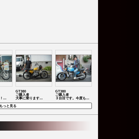
GT380
GT380
ご購入者
ご購入者
！…
大事に乗ります…
３台目です。今度も…
もっと見る