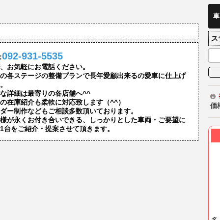
車
ス
092-931-5535
:
、お気軽にお電話ください。
の各ステージの整備プランで長年愛顧出来るの愛車に仕上げ
。
な詳細は最寄りの各店舗へ^^
の在庫紹介も柔軟に対応致します（^^）
価
ダー制作などもご相談多数頂いております。
様が永くお付き合いできる、しっかりとした車両・ご要望に
1台をご紹介・提案させて頂きます。
多