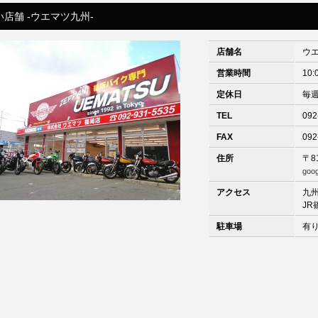
店舗 -ウエマツ九州-
店舗名
ウ
営業時間
10:
定休日
毎
TEL
092
FAX
092
住所
〒8
goo
アクセス
九
JR
駐車場
有