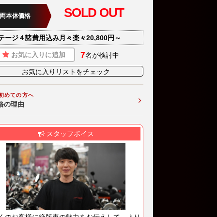
SOLD OUT
両本体価格
テージ４諸費用込み月々楽々20,800円～
7
お気に入りに追加
名が検討中
お気に入りリストをチェック
初めての方へ
格の理由
スタッフボイス
くのお客様に絶版車の魅力をお伝えして、より