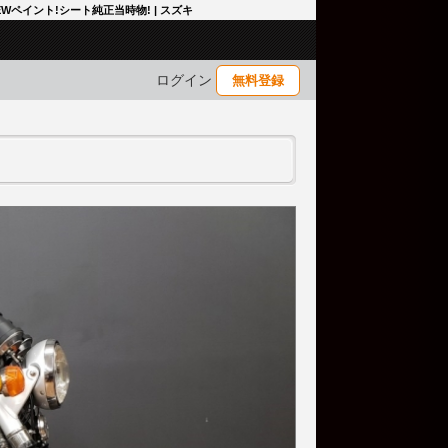
 NEWペイント!シート純正当時物! | スズキ
ログイン
無料登録