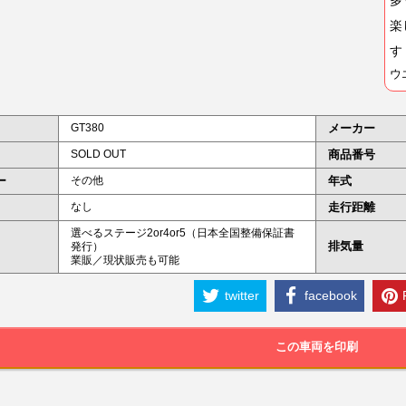
楽
す
ウ
GT380
メーカー
SOLD OUT
商品番号
ー
その他
年式
なし
走行距離
選べるステージ2or4or5（日本全国整備保証書
排気量
発行）
業販／現状販売も可能
twitter
facebook
この車両を印刷