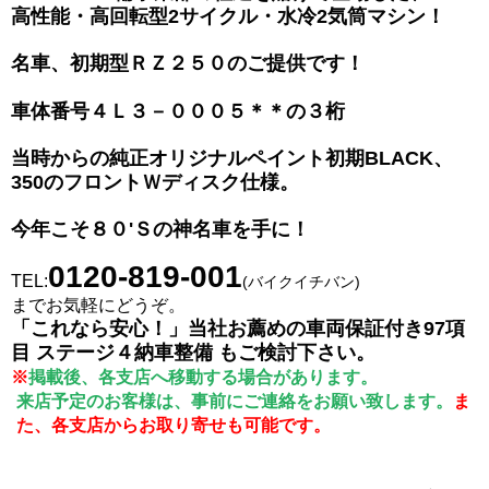
高性能・高回転型2サイクル・水冷2気筒マシン！
名車、初期型ＲＺ２５０のご提供です！
車体番号４Ｌ３－０００５＊＊の３桁
当時からの純正オリジナルペイント初期BLACK、
350のフロントＷディスク仕様。
今年こそ８０'Ｓの神名車を手に！
0120-819-001
TEL:
(バイクイチバン)
までお気軽にどうぞ。
「これなら安心！」当社お薦めの車両保証付き97項
目 ステージ４納車整備 もご検討下さい。
※
掲載後、各支店へ移動する場合があります。
来店予定のお客様は、事前にご連絡をお願い致します。
ま
た、各支店からお取り寄せも可能です。