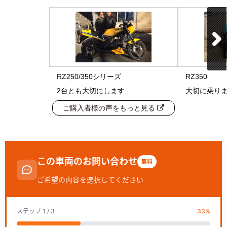
RZ250/350シリーズ
RZ350
2台とも大切にします
大切に乗り
ご購入者様の声をもっと見る
この車両のお問い合わせ
無料
ご希望の内容を選択してください
ステップ
1
/ 3
33
%