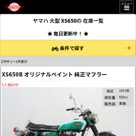
メニュー
ヤマハ 大型
XS650
の
在庫一覧
毎日更新中！
条件で探す
1
件中 1～1件表示
XS650B オリジナルペイント 純正マフラー
5
人検討中
1971年
年式
650cc
排気量
東海
販売店