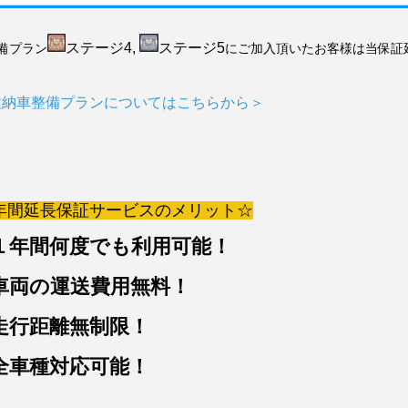
ステージ4
,
ステージ5
備プラン
にご加入頂いたお客様は当保証
種納車整備プランについてはこちらから＞
年間延長保証サービスのメリット☆
 １年間何度でも利用可能！
 車両の運送費用無料！
 走行距離無制限！
 全車種対応可能！