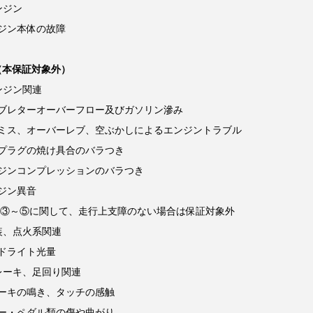
エンジン
ジン本体の故障
（本保証対象外）
エンジン関連
ブレターオーバーフロー及びガソリン滲み
ミス、オーバーレブ、空ぶかしによるエンジントラブル
プラグの焼け具合のバラつき
ジンコンプレッションのバラつき
ジン異音
.1③～⑤に関して、走行上支障のない場合は保証対象外
電装、点火系関連
ドライト光量
 ブレーキ、足回り関連
ーキの鳴き、タッチの感触
ー・ペダル類の傷や曲がり