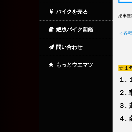
バイクを売る
納車整
絶版バイク図鑑
＜各
問い合わせ
もっとウエマツ
☆１
１.
２.
３.
４.