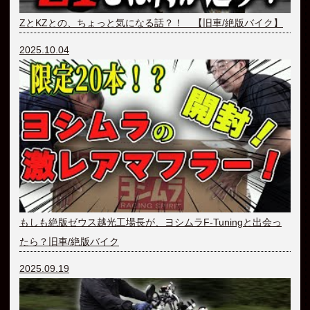
ZとKZとの、ちょっと気になる話？！ 【旧車/絶版バイク】
2025.10.04
もしも絶版ゼウス越光工場長が、ヨシムラF-Tuningと出会っ
たら？旧車/絶版バイク
2025.09.19