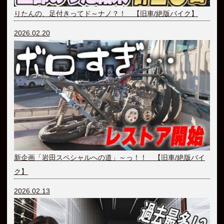
りたんの、足付きってド～ナノ？！ 【旧車/絶版バイク】
2026.02.20
新企画「岩田スペシャルへの道」～っ！！ 【旧車/絶版バイ
ク】
2026.02.13