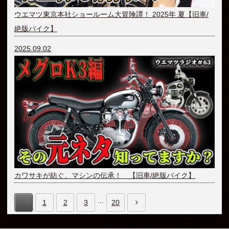
ウエマツ東京本社ショールーム大冒険譚！ 2025年 夏【旧車/
絶版バイク】
2025.09.02
カワサキが紡ぐ、マシンの伝承！ 【旧車/絶版バイク】
...
1
2
3
20