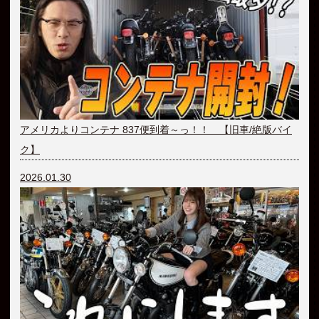
アメリカよりコンテナ 837便到着～っ！！ 【旧車/絶版バイ
ク】
2026.01.30