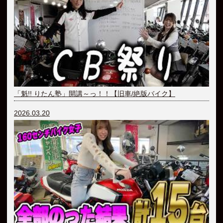
「魁!! りたん塾」開講～っ！！【旧車/絶版バイク】
2026.03.20