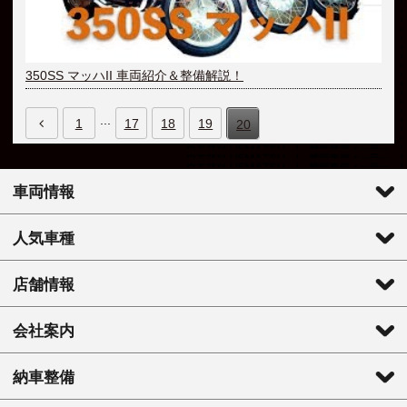
350SS マッハII 車両紹介＆整備解説！
...
1
17
18
19
20
車両情報
人気車種
店舗情報
会社案内
納車整備