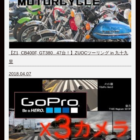
【Z1, CB400F, GT380...47台！】ZUOCツーリング in 九十九
里
2018.04.07