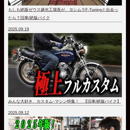
もしも絶版ゼウス越光工場長が、ヨシムラF-Tuningと出会っ
たら？旧車/絶版バイク
2025.09.19
みんな大好き、カスタム･マシン特集！ 【旧車/絶版バイク】
2025.09.12