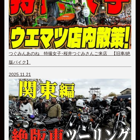
つぐみんあのね 特撮女子･桜井つぐみさんご来店 【旧車/絶
版バイク】
2025.11.21