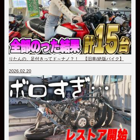
りたんの、足付きってド～ナノ？！ 【旧車/絶版バイク】
2026.02.20