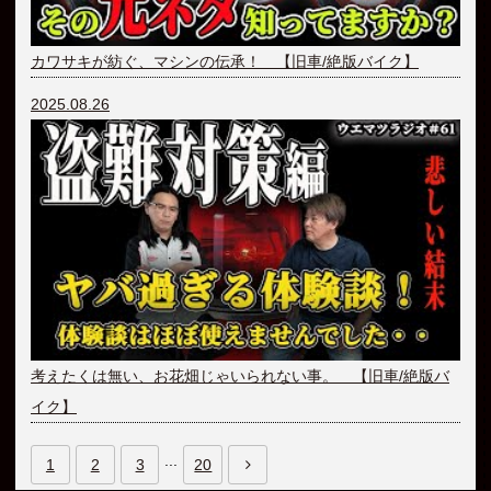
カワサキが紡ぐ、マシンの伝承！ 【旧車/絶版バイク】
2025.08.26
考えたくは無い、お花畑じゃいられない事。 【旧車/絶版バ
イク】
...
1
2
3
20