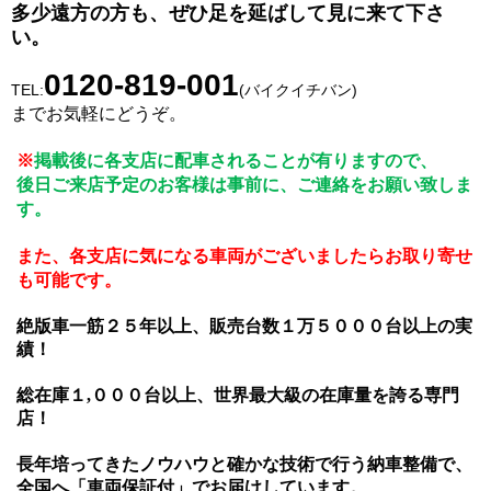
多少遠方の方も、ぜひ足を延ばして見に来て下さ
い。
0120-819-001
TEL:
(バイクイチバン)
までお気軽にどうぞ。
※
掲載後に各支店に配車されることが有りますので、
後日ご来店予定のお客様は事前に、ご連絡をお願い致しま
す。
また、各支店に気になる車両がございましたらお取り寄せ
も可能です。
絶版車一筋２５年以上、販売台数１万５０００台以上の実
績！
総在庫１
,０００台以上、世界最大級の在庫量を誇る専門
店！
長年培ってきたノウハウと確かな技術で行う納車整備で、
全国へ「車両保証付」でお届けしています。