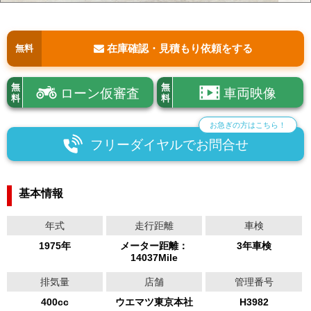
在庫確認・見積もり依頼をする
無料
無
無
ローン仮審査
車両映像
料
料
お急ぎの方はこちら！
フリーダイヤルでお問合せ
基本情報
年式
走行距離
車検
1975年
メーター距離：
3年車検
14037Mile
排気量
店舗
管理番号
400cc
ウエマツ東京本社
H3982