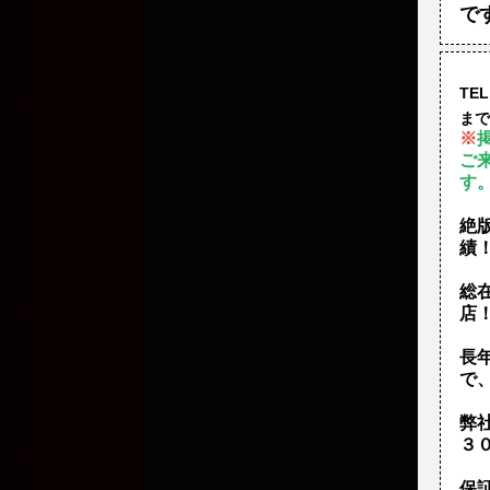
で
TEL
まで
※
ご
す
絶
績
総
店
長
で
弊
３
保