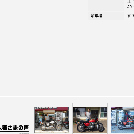
王
J
駐車場
有