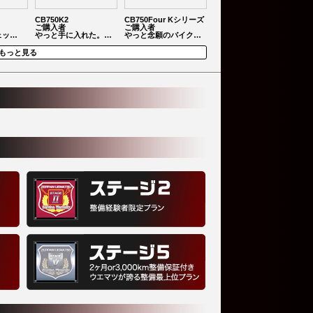
CB750K2
CB750Four Kシリーズ
ご購入者
ご購入者
ェッ…
やっと手に入れた。…
やっと念願のバイク…
もっと見る