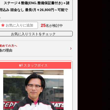
) ステージ４整備(ENG.整備保証書付き)＋諸
用込み 頭金なし 最長/月々26,800円～可能で
。
25
お気に入りに追加
名が検討中
お気に入りリストをチェック
初めての方へ
格の理由
スタッフボイス