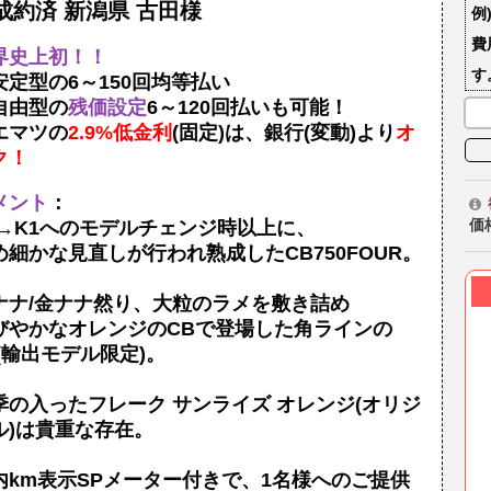
成約済 新潟県 古田様
例
費
界史上初！！
す
安定型の6～150回均等払い
自由型の
残価設定
6～120回払いも可能！
エマツの
2.9%低金利
(固定)は、銀行(変動)より
オ
ク！
メント
：
価
0→K1へのモデルチェンジ時以上に、
め細かな見直しが行われ熟成したCB750FOUR。
ナナ/金ナナ然り、大粒のラメを敷き詰め
びやかなオレンジのCBで登場した角ラインの
2(輸出モデル限定)。
季の入ったフレーク サンライズ オレンジ(オリジ
ル)は貴重な存在。
内km表示SPメーター付きで、1名様へのご提供