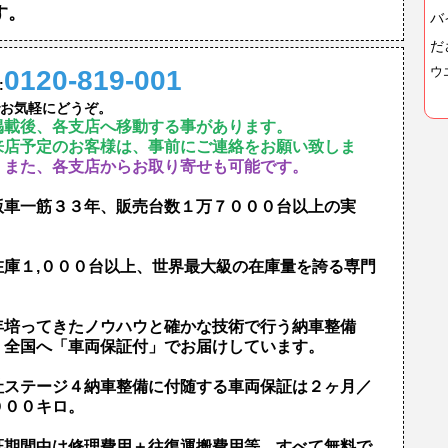
す。
バ
だ
0120-819-001
ウ
:
お気軽にどうぞ。
掲載後、各支店へ移動する事があります。
来店予定のお客様は、事前にご連絡をお願い致しま
。
また、各支店からお取り寄せも可能です。
版車一筋３３年、販売台数１万７０００台以上の実
！
在庫１,０００台以上、世界最大級の在庫量を誇る専門
！
年培ってきたノウハウと確かな技術で行う納車整備
、全国へ「車両保証付」でお届けしています。
社ステージ４納車整備に付随する車両保証は２ヶ月／
０００キロ。
証期間中は修理費用＋往復運搬費用等、すべて無料で