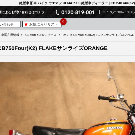
絶版車 旧車 バイク ウエマツ UEMATSU | 絶版車ディーラー | CB750Four(K2
話によるお問い合わせはコチラ
OPEN／9:00～19
0
い合わせ
お気に入りリスト
車両在庫情報
CB750Four Kシリーズ
ホンダ CB750Four(K2) FLAKEサンライズORANGE
CB750Four(K2) FLAKEサンライズORANGE