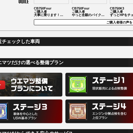
CB750Four
CB750Four
CB750K3
ご購入者
ご購入者
ご購入者
大事に乗ります！…
やっと念願のバイク…
ずっとHPをチ
ご購入者様の声を
近チェックした車両
エマツだけの選べる整備プラン