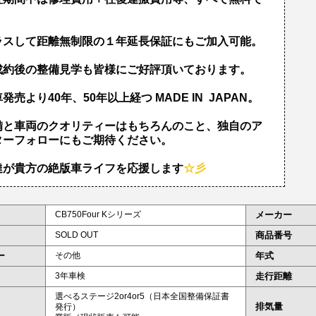
！
ラスして距離無制限の１年延長保証にもご加入可能。
成約後の整備見学も皆様にご好評頂いております。
発売より40年、50年以上経つ MADE IN JAPAN。
備と車両のクオリティーはもちろんのこと、独自のア
ターフォローにもご期待ください。
達が貴方の絶版車ライフを応援します
☆彡
CB750Four Kシリーズ
メーカー
SOLD OUT
商品番号
ー
その他
年式
3年車検
走行距離
選べるステージ2or4or5（日本全国整備保証書
排気量
発行）