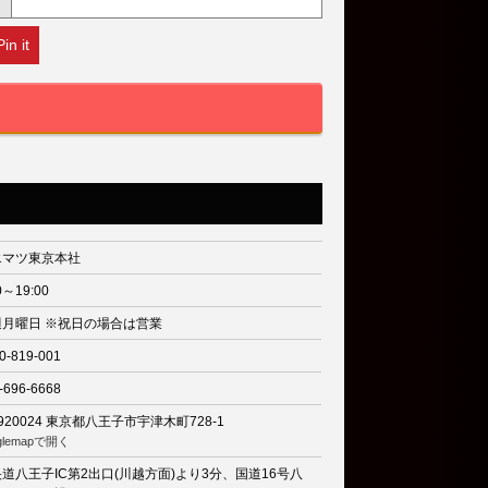
Pin it
エマツ東京本社
0～19:00
週月曜日 ※祝日の場合は営業
0-819-001
-696-6668
920024
東京都八王子市宇津木町728-1
glemapで開く
道八王子IC第2出口(川越方面)より3分、国道16号八