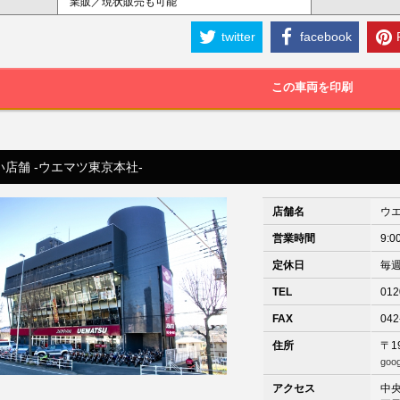
業販／現状販売も可能
twitter
facebook
この車両を印刷
い店舗 -ウエマツ東京本社-
店舗名
ウ
営業時間
9:0
定休日
毎
TEL
012
FAX
042
住所
〒1
goo
アクセス
中央