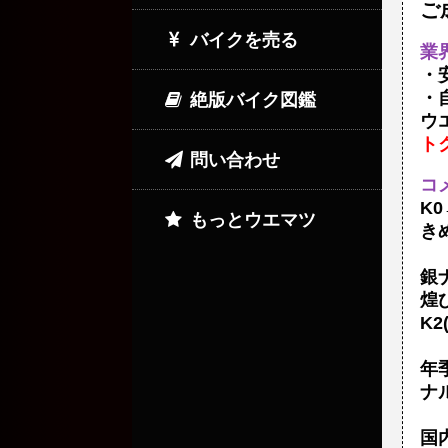
ご
バイクを売る
業
・
・
絶版バイク図鑑
ウ
ト
問い合わせ
コ
K
もっとウエマツ
き
銀
煌
K
年
ナ
国