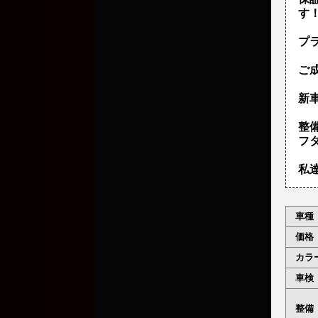
す
プ
ご
新車
整
フ
私
車種
価格
カラ
車検
整備