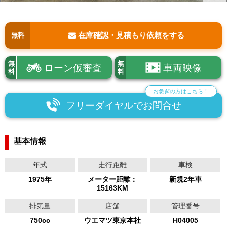
在庫確認・見積もり依頼をする
無料
無
無
ローン仮審査
車両映像
料
料
お急ぎの方はこちら！
フリーダイヤルでお問合せ
基本情報
年式
走行距離
車検
1975年
メーター距離：
新規2年車
15163KM
排気量
店舗
管理番号
750cc
ウエマツ東京本社
H04005