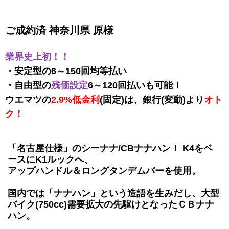
ご成約済 神奈川県 原様
業界史上初！！
・安定型の6～150回均等払い
・自由型の
残価設定
6～120回払いも可能！
ウエマツの
2.9%低金利
(固定)は、銀行(変動)より
オト
ク！
「名古屋仕様」のシーナナ/CBナナハン！ K4をベ
ースにK1ルックへ、
アップハンドル＆ロングタンデムバーを使用。
国内では「ナナハン」という造語を生みだし、大型
バイク(750cc)需要拡大の先駆けとなったＣＢナナ
ハン。