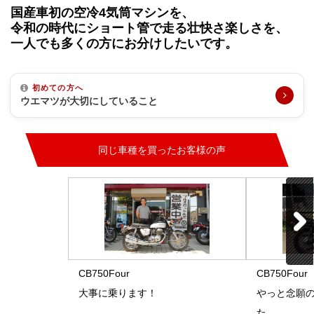
国産車初の空冷4気筒マシンを、
令和の時代にショート管で走る壮快さ楽しさを、
一人でも多くの方にお分けしたいです。
初めての方へ
ウエマツが大切にしていること
同じ車種を買ったお客様の声
CB750Four
CB750Four
大事に乗ります！
やっと念願
た。