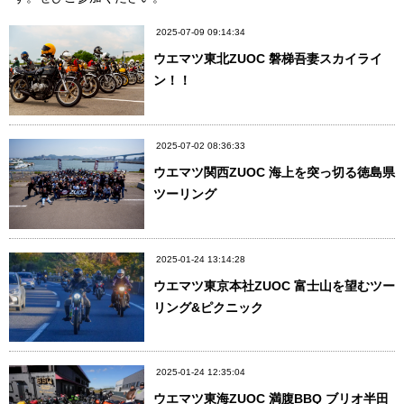
2025-07-09 09:14:34
ウエマツ東北ZUOC 磐梯吾妻スカイライ
ン！！
2025-07-02 08:36:33
ウエマツ関西ZUOC 海上を突っ切る徳島県
ツーリング
2025-01-24 13:14:28
ウエマツ東京本社ZUOC 富士山を望むツー
リング&ピクニック
2025-01-24 12:35:04
ウエマツ東海ZUOC 満腹BBQ ブリオ半田