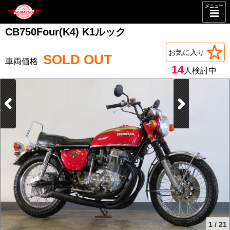
メニュー
CB750Four(K4) K1ルック
お気に入り
SOLD OUT
14
人検討中
1
/
21