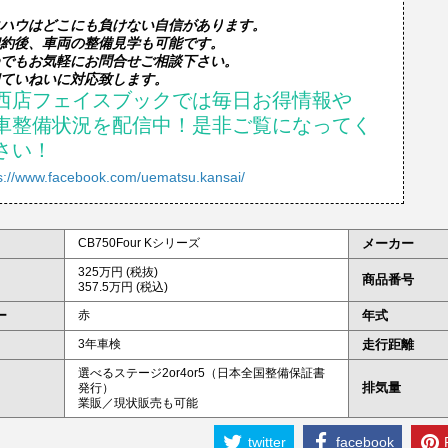
ハウはどこにも負けない自信があります。

約後、車両の整備見学も可能です。

でもお気軽にお問合せご相談下さい。

西店フェイスブックでは毎日お得情報や

車整備状況を配信中！是非ご覧になってく
さい！
s://www.facebook.com/uematsu.kansai/
CB750Four Kシリーズ
メーカー
325万円 (税抜)
商品番号
357.5万円 (税込)
ー
赤
年式
3年車検
走行距離
選べるステージ2or4or5（日本全国整備保証書
排気量
発行）
業販／現状販売も可能
twitter
facebook