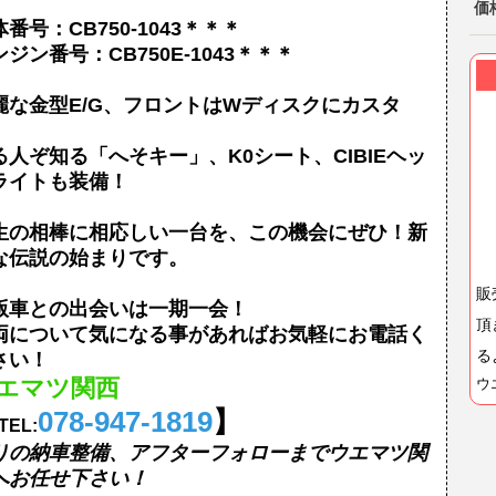
価
番号：CB750-1043＊＊＊
ジン番号：CB750E-1043＊＊＊
麗な金型E/G、フロントはWディスクにカスタ
、
る人ぞ知る「へそキー」、K0シート、CIBIEヘッ
ライトも装備！
生の相棒に相応しい一台を、この機会にぜひ！新
な伝説の始まりです。
販
版車との出会いは一期一会！
頂
両について気になる事があればお気軽にお電話く
る
さい！
エマツ関西
ウ
078-947-1819
】
TEL:
りの納車整備、アフターフォローまで
ウエマツ関
へお任せ下さい！