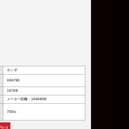
ホンダ
H04796
1970年
メーター距離：16464KM
750cc
Pin it