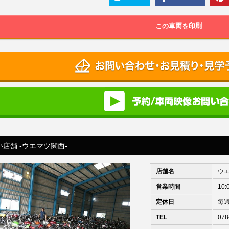
この車両を印刷
店舗 -ウエマツ関西-
店舗名
ウ
営業時間
10:
定休日
毎
TEL
078