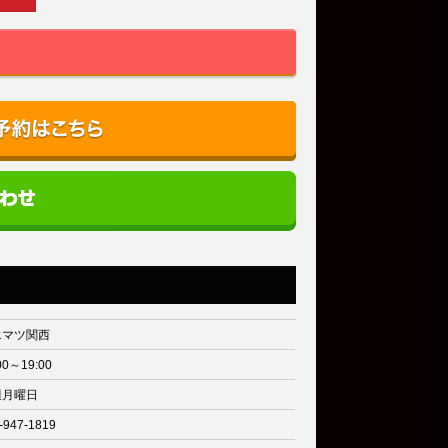
エマツ関西
00～19:00
週月曜日
-947-1819