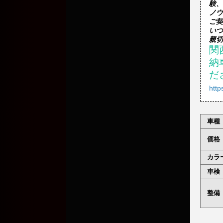
験、

ノウ
ご契
いつ
関
納
だ
http
車種
価格
カラ
車検
整備