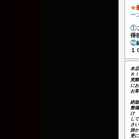
★
ー
①
得
②
１
本店
Ｋ！
実際
にお
お客
絶版
整備
け

して
さい

掛か
更に