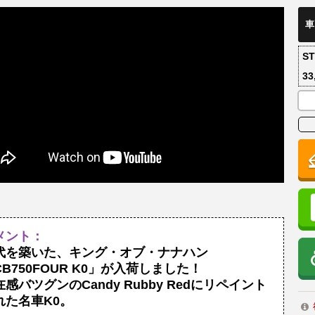
車
S
33
メント：
代を築いた、キング・オブ・ナナハン
CB750FOUR K0」が入荷しました！
在感バツグンのCandy Rubby Redにリペイント
れた名車K0。