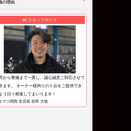
格の理由
スタッフボイス
売から整備まで一貫し、誠心誠意ご対応させて
きます。 オーナー様拘りの１台をご提供でき
よう日々精進してまいります！
エマツ関西 支店長 岩田 大地