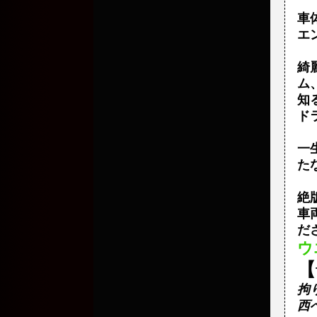
車体
エン
綺
ム
知
ド
一
た
絶
車
だ
ウ
【
拘
西