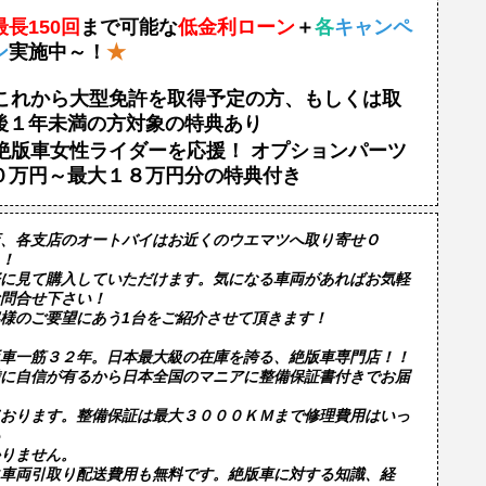
最長150回
まで可能な
低金利ローン
＋
各
キャンペ
ン
実施中～！
★
これから大型免許を取得予定の方、もしくは取
後１年未満の方対象の特典あり
絶版車女性ライダーを応援！ オプションパーツ
０万円～最大１８万円分の特典付き
、各支店のオートバイはお近くのウエマツへ取り寄せＯ
！
に見て購入していただけます。気になる車両があればお気軽
問合せ下さい！
様のご要望にあう1台をご紹介させて頂きます！
車一筋３２年。日本最大級の在庫を誇る、絶版車専門店！！

に自信が有るから日本全国のマニアに整備保証書付きでお届
おります。整備保証は最大３０００ＫＭまで修理費用はいっ
りません。

車両引取り配送費用も無料です。絶版車に対する知識、経