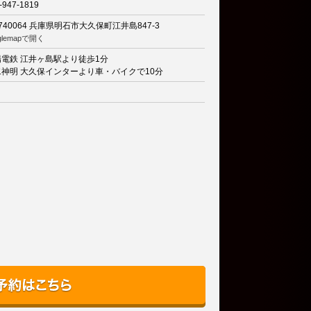
-947-1819
740064
兵庫県明石市大久保町江井島847-3
glemapで開く
陽電鉄 江井ヶ島駅より徒歩1分
二神明 大久保インターより車・バイクで10分
り