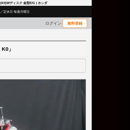
(K0)Wディスク 金型E/G | ホンダ
:00／定休日 毎週月曜日
ログイン
無料登録
 K0」