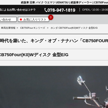
絶版車 旧車 バイク ウエマツ UEMATSU | 絶版車ディーラー | CB750Four
話によるお問い合わせはコチラ
OPEN／10:00～19
0
い合わせ
お気に入りリスト
車両在庫情報
CB750Four Kシリーズ
ホンダ CB750Four(K0)Wディスク 金型E/G
時代を築いた、キング・オブ・ナナハン「CB750FOUR
CB750Four(K0)Wディスク 金型E/G