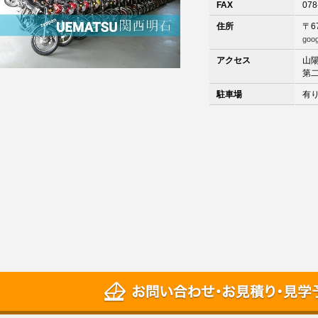
FAX
078
住所
〒6
goo
アクセス
山
第
駐車場
有