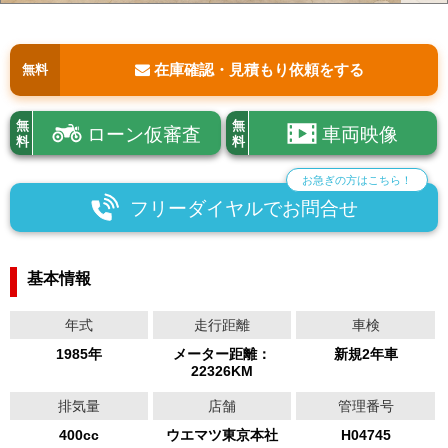
在庫確認・見積もり依頼をする
無料
無
無
ローン仮審査
車両映像
料
料
お急ぎの方はこちら！
フリーダイヤルでお問合せ
基本情報
年式
走行距離
車検
1985年
メーター距離：
新規2年車
22326KM
排気量
店舗
管理番号
400cc
ウエマツ東京本社
H04745