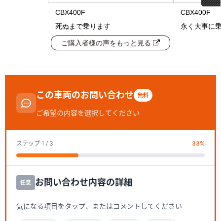
CBX400F
CBX400F
死ぬまで乗ります
永く大事に
ご購入者様の声をもっと見る
この車両のお問い合わせ
無料
ご希望の内容を選択してください
ステップ
1
/ 3
33
%
お問い合わせ内容の詳細
任意
気になる項目をタップ、またはコメントしてください