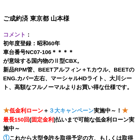
ご成約済 東京都 山本様
コメント
：
初年度登録：昭和60年
車台番号NC07-106＊＊＊＊
が意味する国内物のⅡ型CBX。
新品RPM管、BEETアルフィン＋T.カウル、BEETの
ENG.カバー左右、マーシャルHDライト、大川シー
ト、高額なフルノーマルよりお買い得な仕様です。
★
★
低金利ローン
＋
３大キャンペーン
実施中～！
最長150回
(
固定金利
)払いまで可能な低金利ローン実
施中～
①
これから大型免許を取得予定の方、もしくは取得