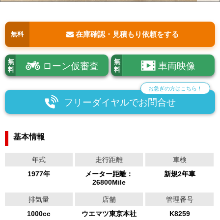
在庫確認・見積もり依頼をする
無料
無
無
ローン仮審査
車両映像
料
料
お急ぎの方はこちら！
フリーダイヤルでお問合せ
基本情報
年式
走行距離
車検
1977年
メーター距離：
新規2年車
26800Mile
排気量
店舗
管理番号
1000cc
ウエマツ東京本社
K8259