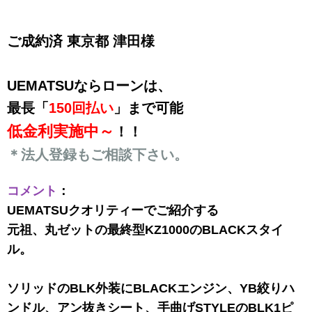
ご成約済 東京都 津田様
UEMATSUならローンは、
最長「
150回払い
」まで可能
低金利実施中～
！！
＊法人登録もご相談下さい。
コメント
：
UEMATSUクオリティーでご紹介する
元祖、丸ゼットの最終型KZ1000のBLACKスタイ
ル。
ソリッドのBLK外装にBLACKエンジン、YB絞りハ
ンドル、アン抜きシート、手曲げSTYLEのBLK1ピ