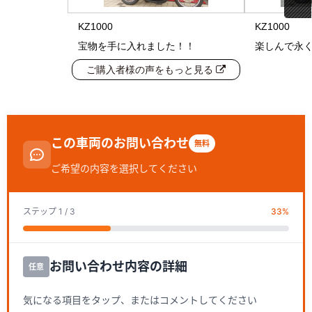
KZ1000
KZ1000
宝物を手に入れました！！
楽しんで永
ご購入者様の声をもっと見る
この車両のお問い合わせ
無料
ご希望の内容を選択してください
ステップ
1
/ 3
33
%
お問い合わせ内容の詳細
任意
気になる項目をタップ、またはコメントしてください