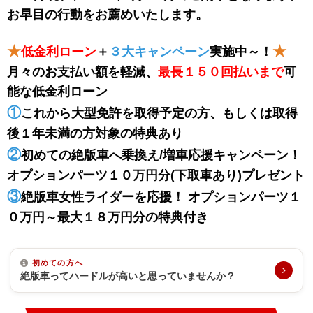
お早目の行動をお薦めいたします。
★
★
低金利ローン
＋
３大キャンペーン
実施中～！
月々のお支払い額を軽減、
最長１５０回払い
まで
可
能な低金利ローン
①
これから大型免許を取得予定の方、もしくは取得
後１年未満の方対象の特典あり
②
初めての絶版車へ乗換え/増車応援キャンペーン！
オプションパーツ１０万円分(下取車あり)プレゼント
③
絶版車女性ライダーを応援！ オプションパーツ１
０万円～最大１８万円分の特典付き
初めての方へ
絶版車ってハードルが高いと思っていませんか？