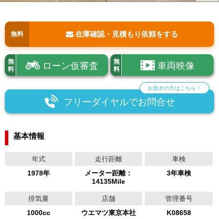
在庫確認・見積もり依頼をする
無料
無
無
ローン仮審査
車両映像
料
料
お急ぎの方はこちら！
フリーダイヤルでお問合せ
基本情報
年式
走行距離
車検
1978年
メーター距離：
3年車検
14135Mile
排気量
店舗
管理番号
1000cc
ウエマツ東京本社
K08658