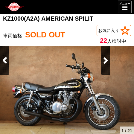
メニュー
KZ1000(A2A) AMERICAN SPILIT
お気に入り
SOLD OUT
22
人検討中
1
/
21