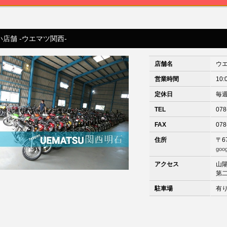
店舗 -ウエマツ関西-
店舗名
ウ
営業時間
10:
定休日
毎
TEL
078
FAX
078
住所
〒6
goo
アクセス
山
第
駐車場
有