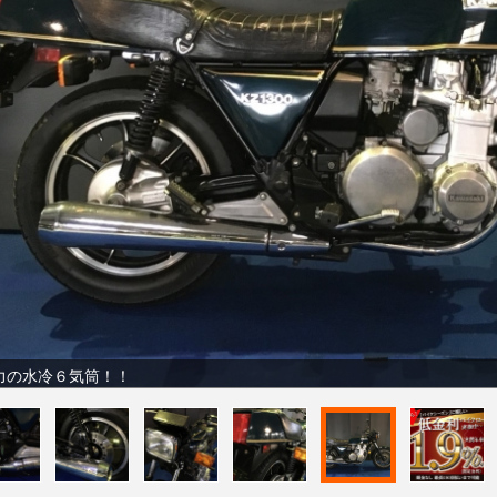
力の水冷６気筒！！