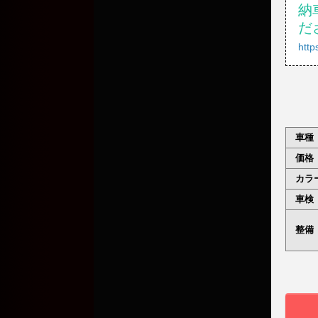
納
だ
http
車種
価格
カラ
車検
整備