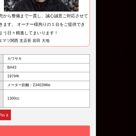
売から整備まで一貫し、誠心誠意ご対応させて
きます。 オーナー様拘りの１台をご提供でき
よう日々精進してまいります！
エマツ関西 支店長 岩田 大地
カワサキ
BA43
1979年
メーター距離：23402Mile
1300cc
Pin it