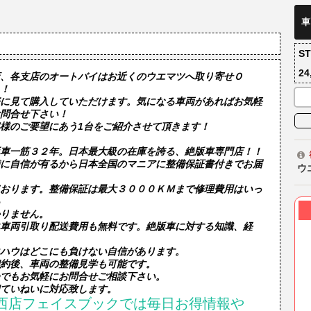
車
S
24
、各支店のオートバイはお近くのウエマツへ取り寄せＯ
！
に見て購入していただけます。気になる車両があればお気軽
問合せ下さい！
様のご要望にあう1台をご紹介させて頂きます！
車一筋３２年。日本最大級の在庫を誇る、絶版車専門店！！

に自信が有るから日本全国のマニアに整備保証書付きでお届
ウ
おります。整備保証は最大３０００ＫＭまで修理費用はいっ
りません。

車両引取り配送費用も無料です。絶版車に対する知識、経
ハウはどこにも負けない自信があります。

約後、車両の整備見学も可能です。

でもお気軽にお問合せご相談下さい。

西店フェイスブックでは毎日お得情報や
