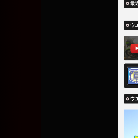
最
ウ
ウ