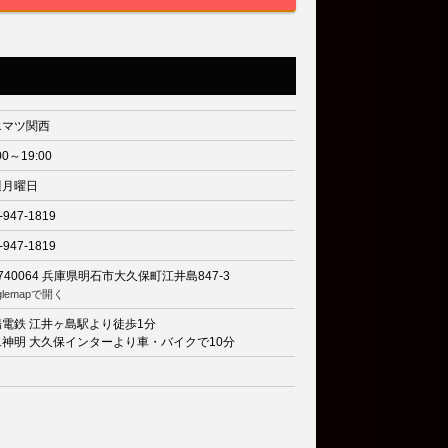
エマツ関西
00～19:00
週月曜日
-947-1819
-947-1819
740064
兵庫県明石市大久保町江井島847-3
glemapで開く
陽電鉄 江井ヶ島駅より徒歩1分
二神明 大久保インターより車・バイクで10分
り