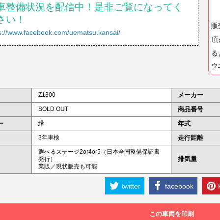
車整備状況を配信中！是非ご覧になってく
さい！
販
s://www.facebook.com/uematsu.kansai/
頂
る
ウ
Z1300
メーカー
SOLD OUT
商品番号
ー
緑
年式
3年車検
走行距離
選べるステージ2or4or5（日本全国整備保証書
排気量
発行）
業販／現状販売も可能
twitter
facebook
この車両を印刷