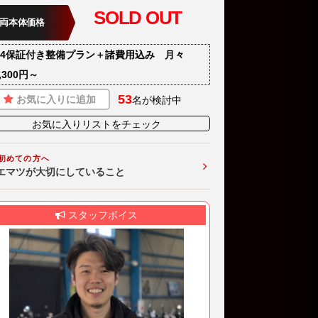
SOLD OUT
両本体価格
T4保証付き整備プラン＋諸費用込み 月々
,300円～
53
お気に入りに追加
名が検討中
お気に入りリストをチェック
初めての方へ
エマツが大切にしていること
スタッフボイス