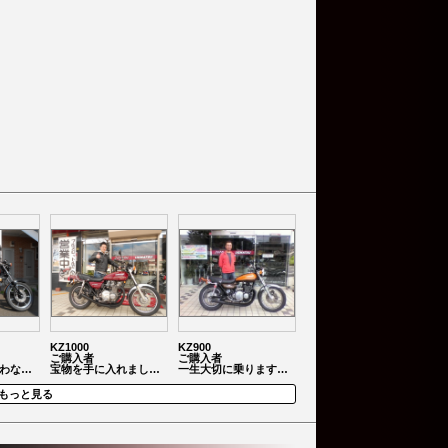
KZ1000
KZ900
ご購入者
ご購入者
わな…
宝物を手に入れまし…
一生大切に乗ります…
もっと見る