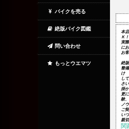
バイクを売る
絶版バイク図鑑
本店
Ｋ！
実際
問い合わせ
にお
お客
もっとウエマツ
絶版
整備
け

して
さい

掛か
更に
験、

ノウ
ご契
いつ
関