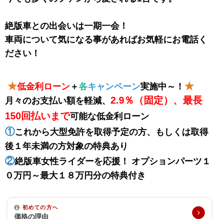
絶版車との出会いは一期一会！
車両について気になる事があればお気軽にお電話く
ださい！
★
★
低金利ローン
＋
各
キャンペーン
実施中～！
2.9％（固定）、最長
月々のお支払い額を軽減、
150回払いまで
可能な低金利ローン
①
これから大型免許を取得予定の方、もしくは取得
後１年未満の方対象の特典あり
②
絶版車女性ライダーを応援！ オプションパーツ１
０万円～最大１８万円分の特典付き
初めての方へ
価格の理由