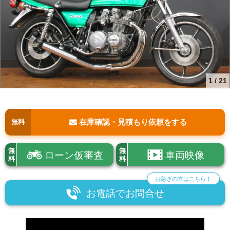
1
/
21
在庫確認・見積もり依頼をする
無料
無
無
ローン仮審査
車両映像
料
料
お急ぎの方はこちら！
お電話でお問合せ