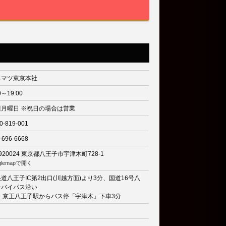
エマツ東京本社
0～19:00
週月曜日 ※祝日の場合は営業
0-819-001
-696-6668
920024
東京都八王子市宇津木町728-1
glemapで開く
道八王子IC第2出口(川越方面)より3分、国道16号八
子バイパス沿い
R・京王八王子駅からバス停「宇津木」下車3分
り