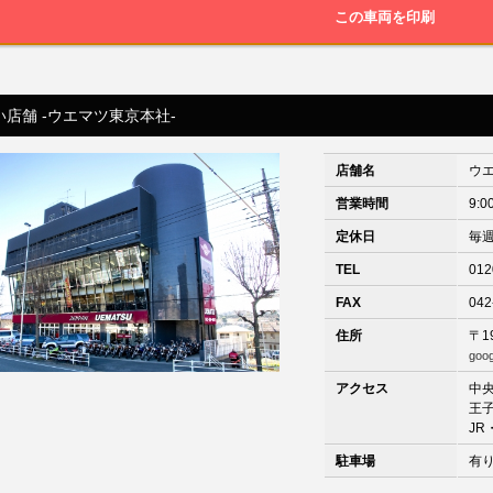
この車両を印刷
い店舗 -ウエマツ東京本社-
店舗名
ウ
営業時間
9:0
定休日
毎
TEL
012
FAX
042
住所
〒1
goo
アクセス
中央
王
J
駐車場
有