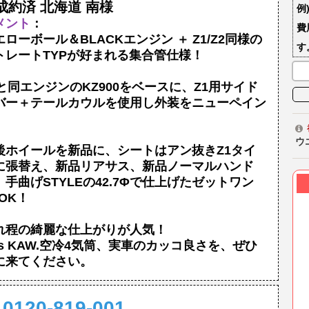
成約済 北海道 南様
例
メント
：
費
エローボール＆BLACKエンジン ＋ Z1/Z2同様の
す
トレートTYPが好まれる集合管仕様！
1と同エンジンのKZ900をベースに、Z1用サイド
バー＋テールカウルを使用し外装をニューペイン
。
ウ
後ホイールを新品に、シートはアン抜きZ1タイ
に張替え、新品リアサス、新品ノーマルハンド
、手曲げSTYLEの42.7Φで仕上げたゼットワン
OK！
れ程の綺麗な仕上がりが人気！
0's KAW.空冷4気筒、実車のカッコ良さを、ぜひ
に来てください。
0120-819-001