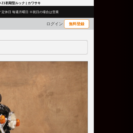
0 Z1初期型ルック | カワサキ
:00／定休日 毎週月曜日 ※祝日の場合は営業
ログイン
無料登録