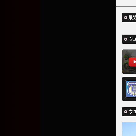
最
ウ
ウ