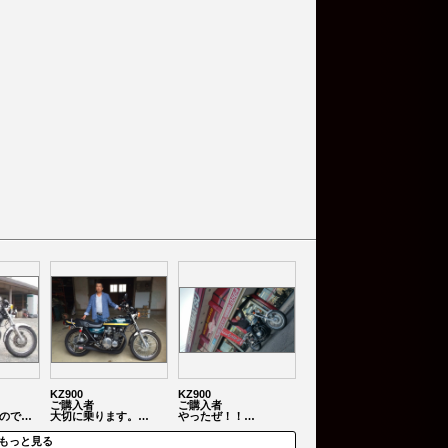
KZ900
KZ900
ご購入者
ご購入者
ので…
大切に乗ります。…
やったぜ！！…
もっと見る