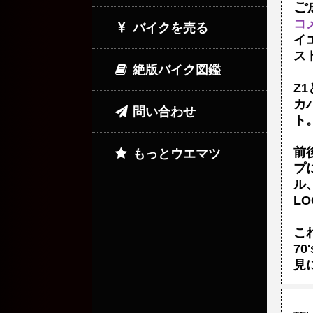
ご
コ
バイクを売る
イ
ス
絶版バイク図鑑
Z
カ
問い合わせ
ト
前
もっとウエマツ
プ
ル
LO
こ
7
見