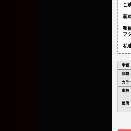
ご
新車
整
フ
私
車種
価格
カラ
車検
整備