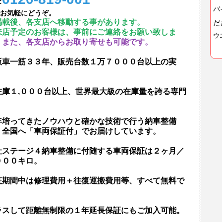
:
バ
お気軽にどうぞ。
掲載後、各支店へ移動する事があります。
だ
来店予定のお客様は、事前にご連絡をお願い致しま
ウ
。
また、各支店からお取り寄せも可能です。
版車一筋３３年、販売台数１万７０００台以上の実
！
在庫１,０００台以上、世界最大級の在庫量を誇る専門
！
年培ってきたノウハウと確かな技術で行う納車整備
、全国へ「車両保証付」でお届けしています。
社ステージ４納車整備に付随する車両保証は２ヶ月／
０００キロ。
証期間中は修理費用＋往復運搬費用等、すべて無料で
！
ラスして距離無制限の１年延長保証にもご加入可能。