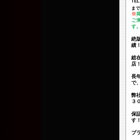
TEL
まで
※
ご
す
絶
績
総
店
長
で
弊
３
保
す
プ