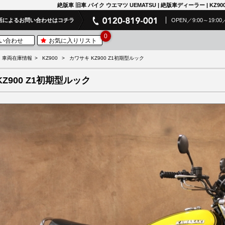
絶版車 旧車 バイク ウエマツ UEMATSU | 絶版車ディーラー | KZ90
話によるお問い合わせはコチラ
OPEN／9:00～19
0
い合わせ
お気に入りリスト
車両在庫情報
KZ900
カワサキ KZ900 Z1初期型ルック
KZ900 Z1初期型ルック