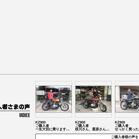
KZ900
KZ900
KZ900
ご購入者
ご購入者
ご購入者
一生大切に乗ります…
枝川さん、栗原さん…
せっかく買った
ご購入者様の声を