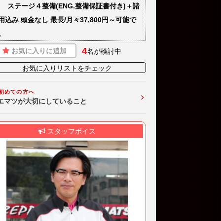
) ステージ４整備(ENG.整備保証書付き)＋諸
用込み 頭金なし 最長/月々37,800円～可能で
。
4
お気に入りに追加
名が検討中
お気に入りリストをチェック
初めての方へ
エマツが大切にしていること
スタッフボイス