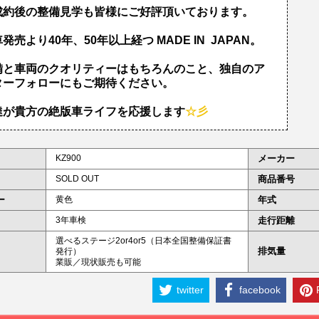
成約後の整備見学も皆様にご好評頂いております。
発売より40年、50年以上経つ MADE IN JAPAN。
備と車両のクオリティーはもちろんのこと、独自のア
ターフォローにもご期待ください。
達が貴方の絶版車ライフを応援します
☆彡
KZ900
メーカー
SOLD OUT
商品番号
ー
黄色
年式
3年車検
走行距離
選べるステージ2or4or5（日本全国整備保証書
排気量
発行）
業販／現状販売も可能
twitter
facebook