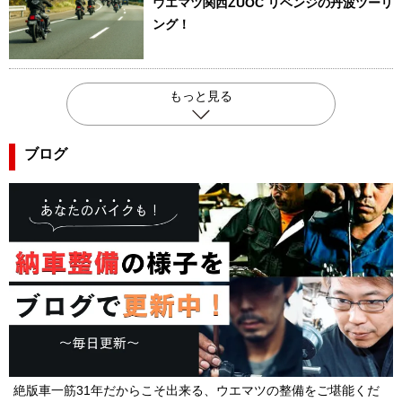
ウエマツ関西ZUOC リベンジの丹波ツーリ
ング！
もっと見る
ブログ
絶版車一筋31年だからこそ出来る、ウエマツの整備をご堪能くだ