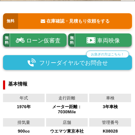
在庫確認・見積もり依頼をする
無料
無
無
ローン仮審査
車両映像
料
料
お急ぎの方はこちら！
フリーダイヤルでお問合せ
基本情報
年式
走行距離
車検
1976年
メーター距離：
3年車検
7030Mile
排気量
店舗
管理番号
900cc
ウエマツ東京本社
K08028