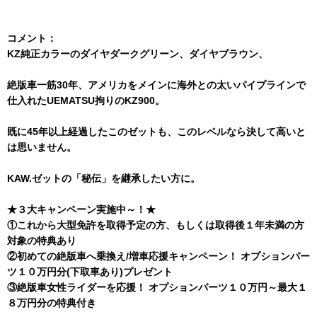
コメント：
KZ純正カラーのダイヤダークグリーン、ダイヤブラウン、
絶版車一筋30年、アメリカをメインに海外との太いパイプラインで
仕入れたUEMATSU拘りのKZ900。
既に45年以上経過したこのゼットも、このレベルなら決して高いと
は思いません。
KAW.ゼットの「秘伝」を継承したい方に。
★
３大キャンペーン
実施中～！
★
①
これから大型免許を取得予定の方、もしくは取得後１年未満の方
対象の特典あり
②
初めての絶版車へ乗換え/増車応援キャンペーン！ オプションパー
ツ１０万円分(下取車あり)プレゼント
③
絶版車女性ライダーを応援！ オプションパーツ１０万円～最大１
８万円分の特典付き