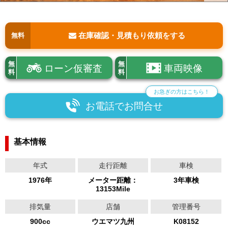
在庫確認・見積もり依頼をする
無料
無
無
ローン仮審査
車両映像
料
料
お急ぎの方はこちら！
お電話でお問合せ
基本情報
年式
走行距離
車検
1976年
メーター距離：
3年車検
13153Mile
排気量
店舗
管理番号
900cc
ウエマツ九州
K08152