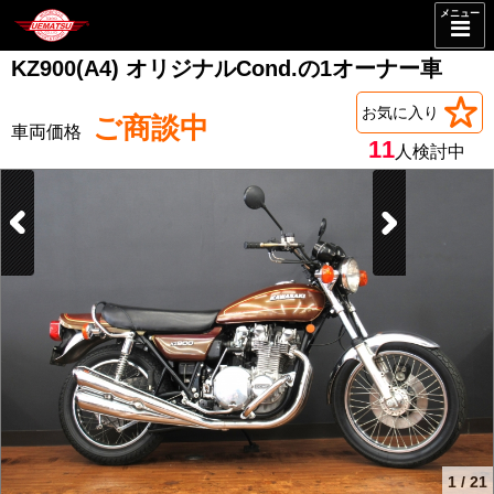
メニュー
KZ900(A4) オリジナルCond.の1オーナー車
お気に入り
ご商談中
11
人検討中
1
/
21