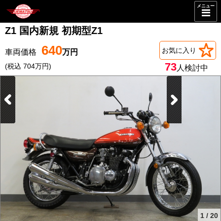
メニュー
Z1 国内新規 初期型Z1
640
お気に入り
73
(税込 704万円)
人検討中
1
/
20