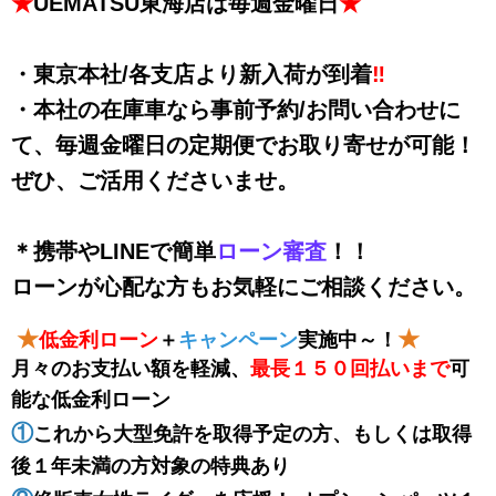
★
UEMATSU東海店は毎週金曜日
★
・東京本社/各支店より新入荷が到着
‼
・本社の在庫車なら事前予約/お問い合わせに
て、毎週金曜日の定期便でお取り寄せが可能！
ぜひ、ご活用くださいませ。
＊携帯やLINEで簡単
ローン審査
！！
ローンが心配な方もお気軽にご相談ください。
★
★
低金利ローン
＋
キャンペーン
実施中～！
月々のお支払い額を軽減、
最長１５０回払い
まで
可
能な低金利ローン
①
これから大型免許を取得予定の方、もしくは取得
後１年未満の方対象の特典あり