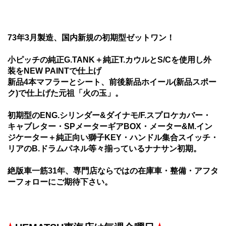
73年3月製造、国内新規の初期型ゼットワン！
小ピッチの純正G.TANK＋純正T.カウルとS/Cを使用し外
装をNEW PAINTで仕上げ
新品4本マフラーとシート、前後新品ホイール(新品スポー
ク)で仕上げた元祖「火の玉」。
初期型のENG.シリンダー&ダイナモ/F.スプロケカバー・
キャブレター・SPメーターギアBOX・メーター&M.イン
ジケーター＋純正向い獅子KEY・ハンドル集合スイッチ・
リアのB.ドラムパネル等々揃っているナナサン初期。
絶版車一筋31年、専門店ならではの在庫車・整備・アフタ
ーフォローにご期待下さい。