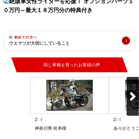
②
絶版車女性ライダーを応援！ オプションパーツ１
０万円～最大１８万円分の特典付き
初めての方へ
ウエマツが大切にしていること
同じ車種を買ったお客様の声
Z-Ⅰ
Z-Ⅰ
神奈川県 松本様
ありがとう