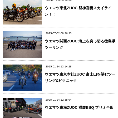
2025-07-09 09:14:34
ウエマツ東北ZUOC 磐梯吾妻スカイライ
ン！！
2025-07-02 08:36:33
ウエマツ関西ZUOC 海上を突っ切る徳島県
ツーリング
2025-01-24 13:14:28
ウエマツ東京本社ZUOC 富士山を望むツー
リング&ピクニック
2025-01-24 12:35:04
ウエマツ東海ZUOC 満腹BBQ ブリオ半田