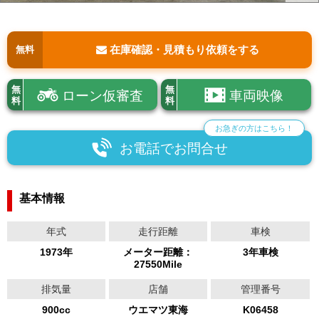
在庫確認・見積もり依頼をする
無料
無
無
ローン仮審査
車両映像
料
料
お急ぎの方はこちら！
お電話でお問合せ
基本情報
年式
走行距離
車検
1973年
メーター距離：
3年車検
27550Mile
排気量
店舗
管理番号
900cc
ウエマツ東海
K06458