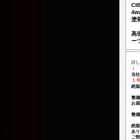
CI
4
塗
高
ー
詳し
！
当社
１
絶版
整備
お届
整備
絶版
あり
ご契