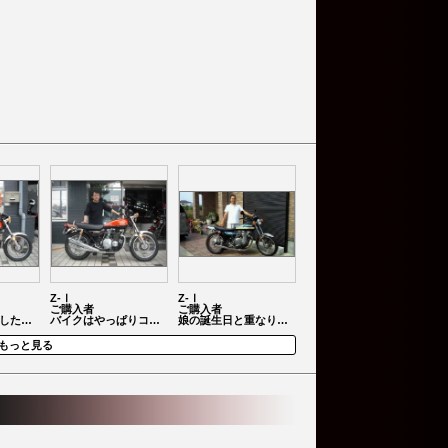
Z-Ⅰ
Z-Ⅰ
ご購入者
ご購入者
した…
バイクはやっぱりコ…
娘の誕生日と重なり…
もっと見る