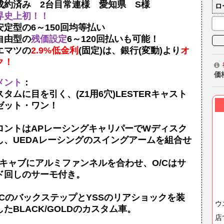
成約済み 2台目常連様 愛知県 S様
ロ
界史上初！！
安定型の6～150回均等払い
自由型の
残価設定
6～120回払いも可能！
エマツの
2.9%低金利
(固定)は、銀行(変動)より
オ
ク！
価
メント
：
スタムに目を引く、(Z1用6穴)LESTERキャスト
ゼット・ワン！
ロントはAPレーシングキャリパーでWディスク
し、UEDAレーシングのスイングアームを組合せ
Rキャブにアルミファンネルを合わせ、O/Cはサ
ド回しのサーモ付き。
MCのバックステップとYSSのリアショックを装
ウ
したBLACK/GOLDのカスタム車。
店