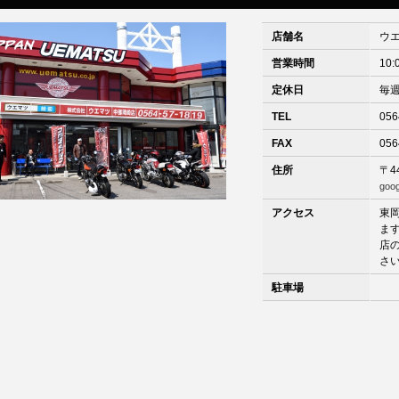
店舗名
ウ
営業時間
10:
定休日
毎
TEL
056
FAX
056
住所
〒4
goo
アクセス
東
ま
店
さ
駐車場