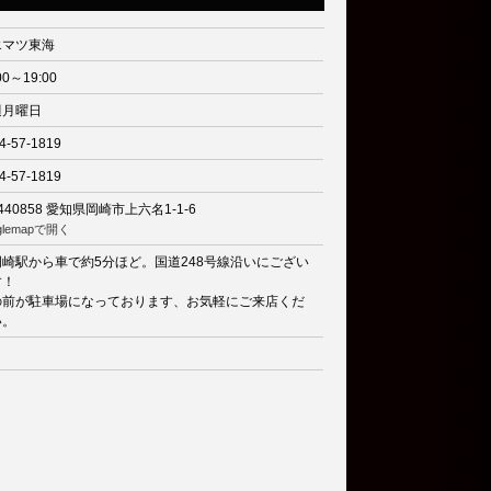
エマツ東海
00～19:00
週月曜日
4-57-1819
4-57-1819
440858
愛知県岡崎市上六名1-1-6
glemapで開く
岡崎駅から車で約5分ほど。国道248号線沿いにござい
す！
の前が駐車場になっております、お気軽にご来店くだ
い。