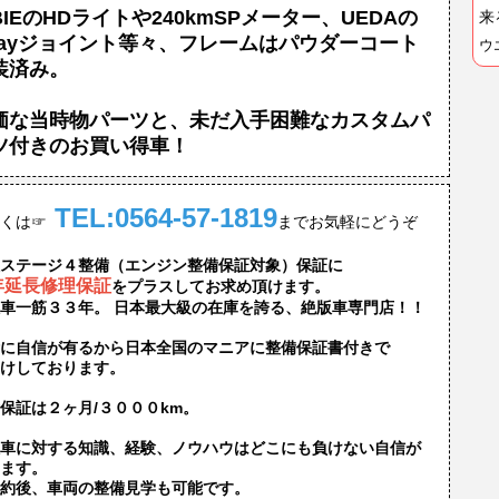
BIEのHDライトや240kmSPメーター、UEDAの
来
wayジョイント等々、フレームはパウダーコート
ウ
装済み。
価な当時物パーツと、未だ入手困難なカスタムパ
ツ付きのお買い得車！
TEL:0564-57-1819
くは
☞
までお気軽にどうぞ
ステージ４整備（エンジン整備保証対象）保証に
年延長修理保証
をプラスしてお求め頂けます。
車一筋３３年。 日本最大級の在庫を誇る、絶版車専門店！！
に自信が有るから日本全国のマニアに整備保証書付きで
けしております。
保証は２ヶ月/３０００km。
車に対する知識、経験、ノウハウはどこにも負けない自信が
ます。
約後、車両の整備見学も可能です。