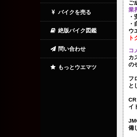
ご
業
バイクを売る
・
・
絶版バイク図鑑
ウ
ト
問い合わせ
コ
カ
の
もっとウエマツ
フ
と
C
イ
J
備