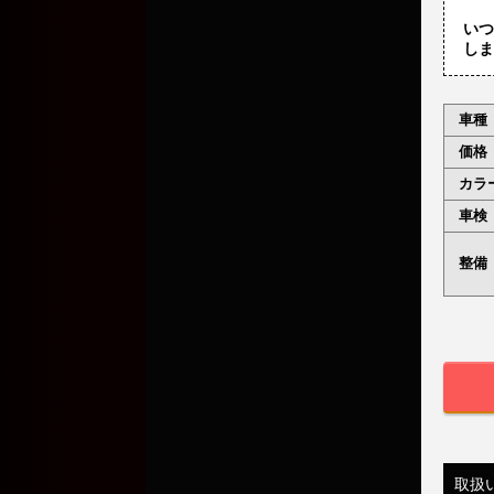
いつ
しま
車種
価格
カラ
車検
整備
取扱い