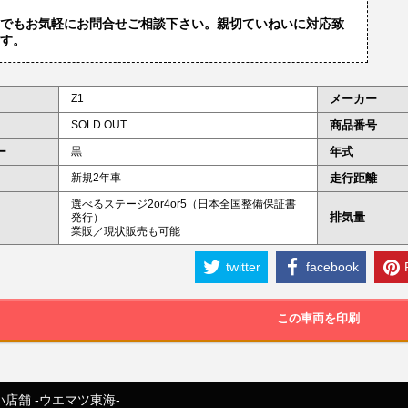
でもお気軽にお問合せご相談下さい。親切ていねいに対応致
す。
Z1
メーカー
SOLD OUT
商品番号
ー
黒
年式
新規2年車
走行距離
選べるステージ2or4or5（日本全国整備保証書
排気量
発行）
業販／現状販売も可能
twitter
facebook
この車両を印刷
店舗 -ウエマツ東海-