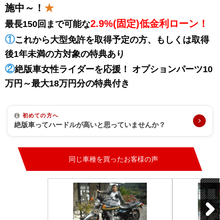
施中～！
★
2.9%(固定)低金利ローン！
最長150回
まで可能な
①
これから大型免許を取得予定の方、もしくは取得
後1年未満の方対象の特典あり
②
絶版車女性ライダーを応援！ オプションパーツ10
万円～最大18万円分の特典付き
初めての方へ
絶版車ってハードルが高いと思っていませんか？
同じ車種を買ったお客様の声