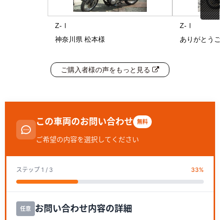
Z-Ⅰ
Z-Ⅰ
神奈川県 松本様
ありがとう
ご購入者様の声をもっと見る
この車両のお問い合わせ
無料
ご希望の内容を選択してください
ステップ
1
/ 3
33
%
お問い合わせ内容の詳細
任意