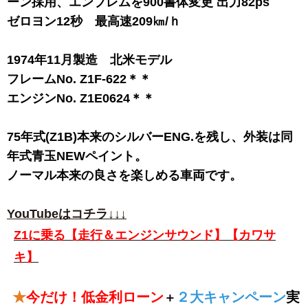
ーン採用、エンブレムを900書体変更 出力82ps
ゼロヨン12秒 最高速209㎞/ｈ
1974年11月製造 北米モデル
フレームNo. Z1F-622＊＊
エンジンNo. Z1E0624＊＊
75年式(Z1B)本来のシルバーENG.を残し、外装は同
年式青玉NEWペイント。
ノーマル本来の良さを楽しめる車両です。
YouTubeはコチラ↓↓↓
Z1に乗る【走行＆エンジンサウンド】【カワサ
キ】
★
今だけ！低金利ローン
２大キャンペーン
実
＋