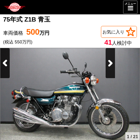
メニュー
75年式 Z1B 青玉
500
お気に入り
41
(税込 550万円)
人検討中
1
/
21