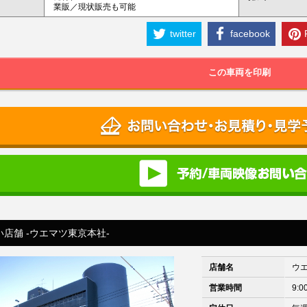
業販／現状販売も可能
twitter
facebook
この車両を印刷
い店舗 -ウエマツ東京本社-
店舗名
ウ
営業時間
9:0