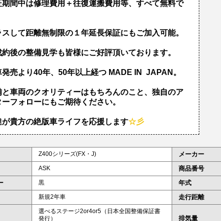
証期間中は修理費用＋往復運搬費用等、すべて無料で
！
ラスして距離無制限の１年延長保証にもご加入可能。
成約後の整備見学も皆様にご好評頂いております。
発売より40年、50年以上経つ MADE IN JAPAN。
備と車両のクオリティーはもちろんのこと、独自のア
ターフォローにもご期待ください。
達が貴方の絶版車ライフを応援します
☆彡
Z400シリーズ(FX・J)
メーカー
ASK
商品番号
ー
黒
年式
新規2年車
走行距離
選べるステージ2or4or5（日本全国整備保証書
排気量
発行）