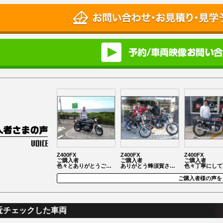
Z400FX
Z400FX
Z400FX
ご購入者
ご購入者
ご購入者
色々とありがとうご…
ありがとう蜂須賀さ…
色々丁寧にして
ご購入者様の声を
近チェックした車両