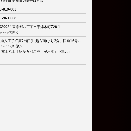
週月曜日 ※祝日の場合は営業
0-819-001
-696-6668
920024
東京都八王子市宇津木町728-1
glemapで開く
道八王子IC第2出口(川越方面)より3分、国道16号八
子バイパス沿い
R・京王八王子駅からバス停「宇津木」下車3分
り