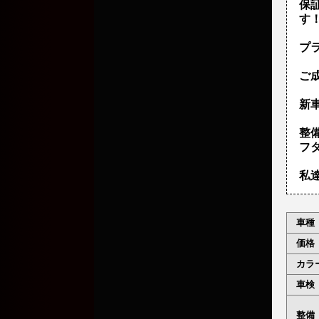
保
す
プ
ご
新車
整
フ
私
車種
価格
カラ
車検
整備