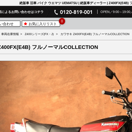
絶版車 旧車 バイク ウエマツ UEMATSU | 絶版車ディーラー | Z400FX(E4B)
話によるお問い合わせはコチラ
OPEN／9:00～19
0
い合わせ
お気に入りリスト
車両在庫情報
Z400シリーズ(FX・J)
カワサキ Z400FX(E4B) フルノーマルCOLLECTION
Z400FX(E4B) フルノーマルCOLLECTION