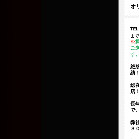
オ
TEL
まで
※
ご
す
絶
績
総
店
長
で
弊
３