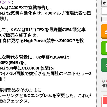
メント
：
オ
AW.はZ400FXで宣戦布告し、
ON.は2気筒を進化させ、400マルチ市場は四つ巴
混戦。
して、KAW.は81年にFXを最終型のE4/限定車
4Aで販売を終了させ、
年春に更なるHighPower競争へZ400GPを投
。
んな時代を背景に、82年暮れKAW.は
00FX(E4B)を、
N.は84年にCBX400F(2型)を
バイバル/再販で復活させた両社のベストセラー2
種！
価
4専用部品をそのままに
ラーリングとS/Cエンブレムを変更した、これが
後のフェックス。