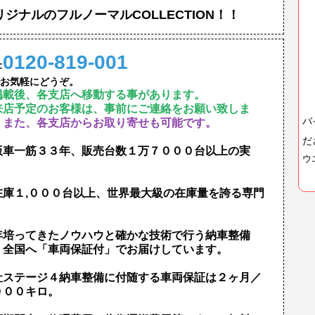
リジナルのフルノーマルCOLLECTION！！
0120-819-001
:
お気軽にどうぞ。
掲載後、各支店へ移動する事があります。
来店予定のお客様は、事前にご連絡をお願い致しま
バ
。
また、各支店からお取り寄せも可能です。
だ
版車一筋３３年、販売台数１万７０００台以上の実
ウ
！
在庫１,０００台以上、世界最大級の在庫量を誇る専門
！
年培ってきたノウハウと確かな技術で行う納車整備
、全国へ「車両保証付」でお届けしています。
社ステージ４納車整備に付随する車両保証は２ヶ月／
０００キロ。