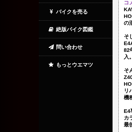
コ
K
バイクを売る
H
の
絶版バイク図鑑
そ
E
問い合わせ
82
入
もっとウエマツ
そ
Z4
HO
リ
機
E
カ
最