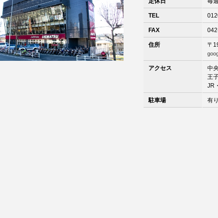
定休日
毎
TEL
012
FAX
042
住所
〒1
goo
アクセス
中央
王
J
駐車場
有