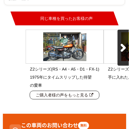
同じ車種を買ったお客様の声
Z2シリーズ(RS・A4・A5・D1・FX-1)
Z2シリーズ(
1975年にタイムスリップした待望
手に入れた
の愛車
ご購入者様の声をもっと見る
この車両のお問い合わせ
無料