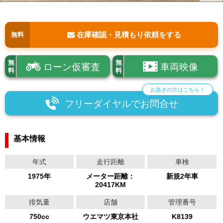
在庫確認・見積もり依頼をする
無料
無
無
ローン仮審査
車両映像
料
料
お急ぎの方はこちら！
フリーダイヤルでお問合せ
基本情報
年式
走行距離
車検
1975年
メーター距離：
新規2年車
20417KM
排気量
店舗
管理番号
750cc
ウエマツ東京本社
K8139