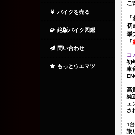
ご
バイクを売る
「
初
絶版バイク図鑑
最
「
問い合わせ
コ
初
もっとウエマツ
車台
EN
高
純
ェ
さ
1
譲