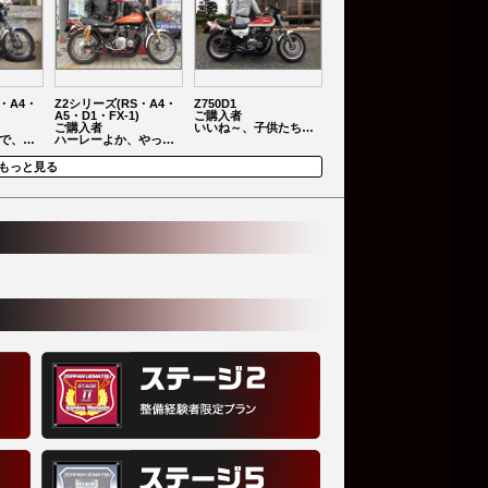
・A4・
Z2シリーズ(RS・A4・
Z750D1
A5・D1・FX-1)
ご購入者
ご購入者
いいね～、子供たち…
で、…
ハーレーよか、やっ…
もっと見る