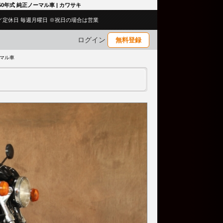
和50年式 純正ノーマル車 | カワサキ
:00／定休日 毎週月曜日 ※祝日の場合は営業
ログイン
無料登録
ーマル車