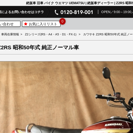
絶版車 旧車 バイク ウエマツ UEMATSU | 絶版車ディーラー | Z2RS 昭
話によるお問い合わせはコチラ
OPEN／9:00～19
0
い合わせ
お気に入りリスト
車両在庫情報
Z2シリーズ(RS・A4・A5・D1・FX-1)
カワサキ Z2RS 昭和50年式 純正ノ
Z2RS 昭和50年式 純正ノーマル車