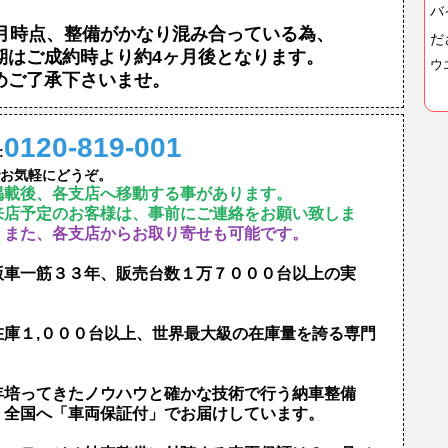
バ
1月時点、整備がかなり混み合っている為、
だ
期はご成約時より約4ヶ月後となります。
ウ
めご了承下さいませ。
0120-819-001
:
お気軽にどうぞ。
掲載後、各支店へ移動する事があります。
来店予定のお客様は、事前にご連絡をお願い致しま
。
また、各支店からお取り寄せも可能です。
版車一筋３３年、販売台数１万７０００台以上の実
！
在庫１,０００台以上、世界最大級の在庫量を誇る専門
！
年培ってきたノウハウと確かな技術で行う納車整備
、全国へ「車両保証付」でお届けしています。