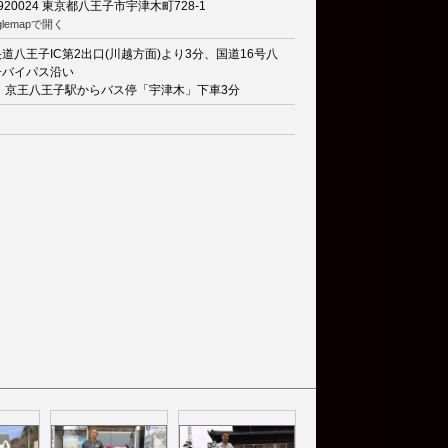
920024
東京都八王子市宇津木町728-1
glemapで開く
道八王子IC第2出口(川越方面)より3分、国道16号八
子バイパス沿い
R・京王八王子駅からバス停「宇津木」下車3分
り