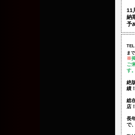
1
納
予
TEL
まで
※
ご
す
絶
績
総
店
長
で