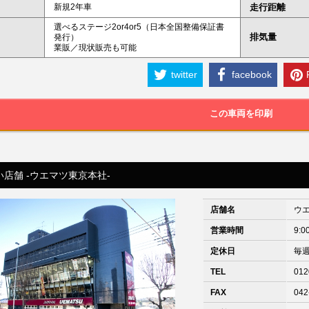
新規2年車
走行距離
選べるステージ2or4or5（日本全国整備保証書
排気量
発行）
業販／現状販売も可能
twitter
facebook
この車両を印刷
い店舗 -ウエマツ東京本社-
店舗名
ウ
営業時間
9:0
定休日
毎
TEL
012
FAX
042