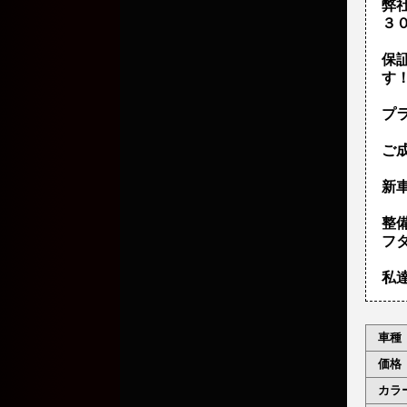
弊
３
保
す
プ
ご
新車
整
フ
私
車種
価格
カラ