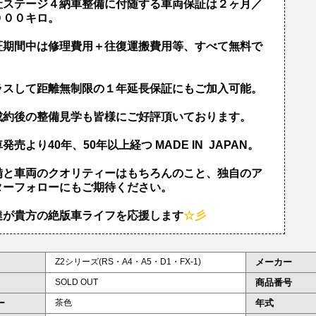
社ステージ４納車整備に付随する車両保証は２ヶ月／
０００キロ。
証期間中は修理費用＋往復運搬費用等、すべて無料で
！
ラスして距離無制限の１年延長保証にもご加入可能。
成約後の整備見学も皆様にご好評頂いております。
発売より40年、50年以上経つ MADE IN JAPAN。
備と車両のクオリティーはもちろんのこと、独自のア
ターフォローにもご期待ください。
達が貴方の絶版車ライフを応援します
☆彡
Z2シリーズ(RS・A4・A5・D1・FX-1)
メーカー
SOLD OUT
商品番号
ー
茶色
年式