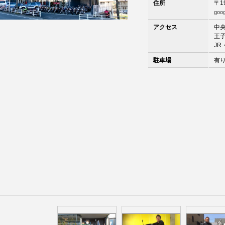
住所
〒1
goo
アクセス
中央
王
J
駐車場
有