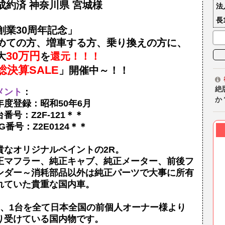
成約済 神奈川県 宮城様
法
長
創業30周年記念」
めての方、増車する方、乗り換えの方に、
30万円
大
を
還元！！！
総決算SALE
」開催中～！！
絶
メント
：
か
年度登録：昭和50年6月
番号：Z2F-121＊＊
G番号：Z2E0124＊＊
貴なオリジナルペイントの2R。
正マフラー、純正キャブ、純正メーター、前後フ
ンダー～消耗部品以外は純正パーツで大事に所有
れていた貴重な国内車。
台、1台を全て日本全国の前個人オーナー様より
り受けている国内物です。