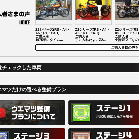
Z2シリーズ(RS・A4・
Z2シリーズ(RS・A4・
Z2シリーズ(RS
A5・D1・FX-1)
A5・D1・FX-1)
A5・D1・FX-1)
ご購入者
ご購入者
ご購入者
1975年にタイム…
手に入れたよ。Z2…
免許取立てなの
ご購入者様の声を
近チェックした車両
エマツだけの選べる整備プラン