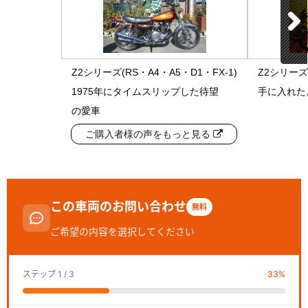
Z2シリーズ(RS・A4・A5・D1・FX-1)
Z2シリーズ(
1975年にタイムスリップした待望
手に入れた
の愛車
ご購入者様の声をもっと見る
この車両のお問い合わせ
無料
ご希望の内容を選択してください
ステップ
1
/ 3
33
%