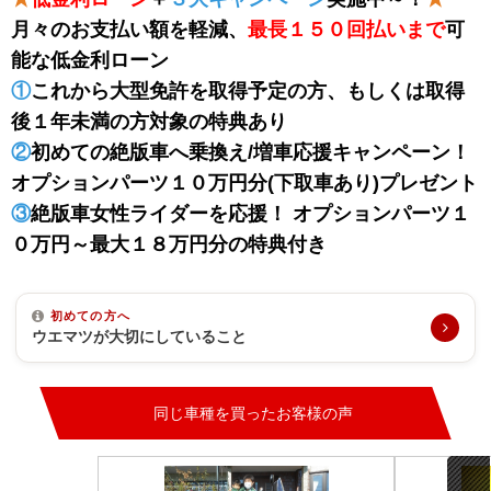
月々のお支払い額を軽減、
最長１５０回払い
まで
可
能な低金利ローン
①
これから大型免許を取得予定の方、もしくは取得
後１年未満の方対象の特典あり
②
初めての絶版車へ乗換え/増車応援キャンペーン！
オプションパーツ１０万円分(下取車あり)プレゼント
③
絶版車女性ライダーを応援！ オプションパーツ１
０万円～最大１８万円分の特典付き
初めての方へ
ウエマツが大切にしていること
同じ車種を買ったお客様の声