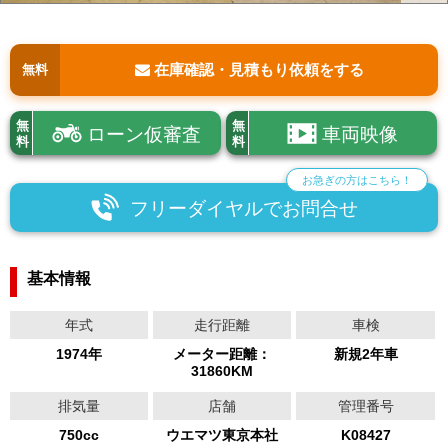
在庫確認・見積もり依頼をする
無料
無
無
ローン仮審査
車両映像
料
料
お急ぎの方はこちら！
フリーダイヤルでお問合せ
基本情報
年式
走行距離
車検
1974年
メーター距離：
新規2年車
31860KM
排気量
店舗
管理番号
750cc
ウエマツ東京本社
K08427