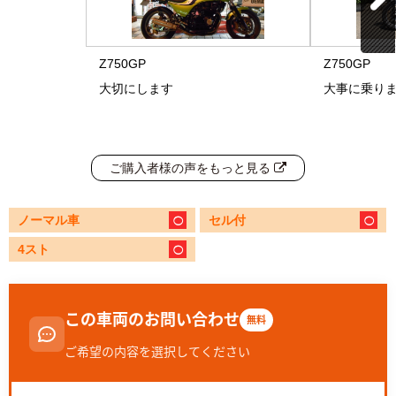
Z750GP
Z750GP
大切にします
大事に乗り
ご購入者様の声をもっと見る
ノーマル車
セル付
4スト
この車両のお問い合わせ
無料
ご希望の内容を選択してください