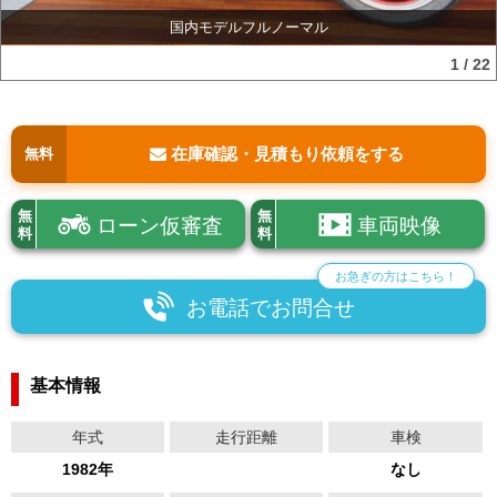
国内モデルフルノーマル
1
/
22
在庫確認・見積もり依頼をする
無料
無
無
ローン仮審査
車両映像
料
料
お急ぎの方はこちら！
お電話でお問合せ
基本情報
年式
走行距離
車検
1982年
なし