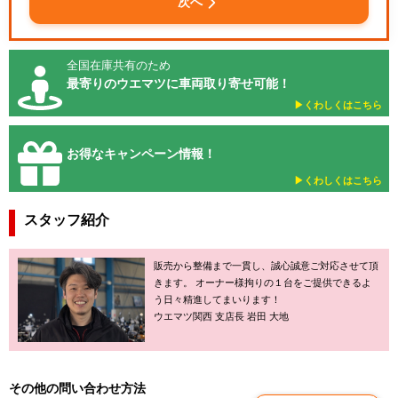
次へ
全国在庫共有のため
最寄りのウエマツに車両取り寄せ可能！
▶︎くわしくはこちら
お得なキャンペーン情報！
▶︎くわしくはこちら
スタッフ紹介
販売から整備まで一貫し、誠心誠意ご対応させて頂
きます。 オーナー様拘りの１台をご提供できるよ
う日々精進してまいります！
ウエマツ関西 支店長 岩田 大地
その他の問い合わせ方法