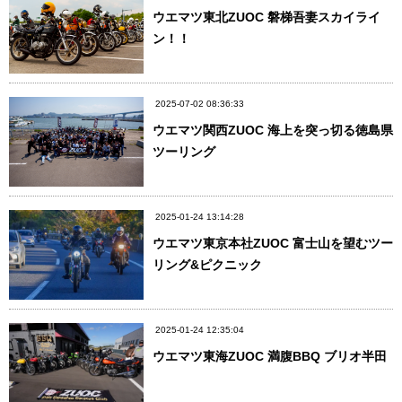
ウエマツ東北ZUOC 磐梯吾妻スカイライ
ン！！
2025-07-02 08:36:33
ウエマツ関西ZUOC 海上を突っ切る徳島県
ツーリング
2025-01-24 13:14:28
ウエマツ東京本社ZUOC 富士山を望むツー
リング&ピクニック
2025-01-24 12:35:04
ウエマツ東海ZUOC 満腹BBQ ブリオ半田