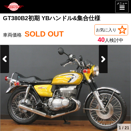
メニュー
GT380B2初期 YBハンドル&集合仕様
お気に入り
SOLD OUT
40
人検討中
1
/
21