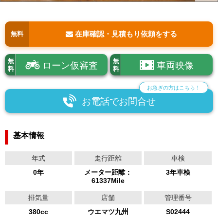
在庫確認・見積もり依頼をする
無料
無
無
ローン仮審査
車両映像
料
料
お急ぎの方はこちら！
お電話でお問合せ
基本情報
年式
走行距離
車検
0年
メーター距離：
3年車検
61337Mile
排気量
店舗
管理番号
380cc
ウエマツ九州
S02444