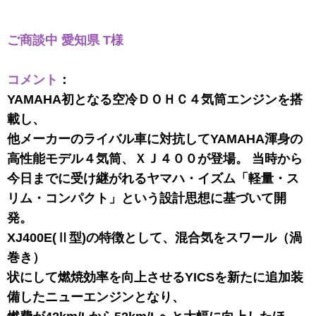
ご商談中 愛知県 T様
コメント
：
YAMAHA初となる空冷ＤＯＨＣ４気筒エンジンを搭
載し、
他メーカーのライバル車に対抗してYAMAHA渾身の
高性能モデル４気筒、ＸＪ４００が登場。 当時から
今日までに受け継がれるヤマハ・イズム「軽量・ス
リム・コンパクト」という設計思想に基づいて開
発。
XJ400E(Ⅱ型)の特徴として、混合気をスワール（渦
巻き）
状にして燃焼効率を向上させるYICSを新たに追加装
備したニューエンジンとなり、