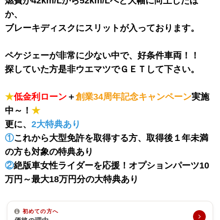
燃費が42km/Lから52km/Lへと大幅に向上したほ
か、
ブレーキディスクにスリットが入っております。
ペケジェーが非常に少ない中で、好条件車両！！
探していた方是非ウエマツでＧＥＴして下さい。
★
低金利ローン
＋
創業34周年記念キャンペーン
実施
中～！
★
更に、
2大特典あり
①
これから大型免許を取得する方、取得後１年未満
の方も対象の特典あり
②
絶版車女性ライダーを応援！オプションパーツ10
万円～最大18万円分の大特典あり
初めての方へ