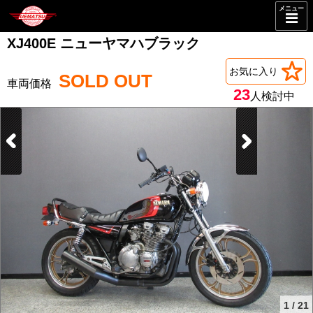
メニュー
XJ400E ニューヤマハブラック
お気に入り
SOLD OUT
23
人検討中
1
/
21