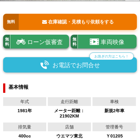
在庫確認・見積もり依頼をする
無料
無
無
ローン仮審査
車両映像
料
料
お急ぎの方はこちら！
お電話でお問合せ
基本情報
年式
走行距離
車検
1981年
メーター距離：
新規2年車
21902KM
排気量
店舗
管理番号
400cc
ウエマツ東北
Ｙ01205