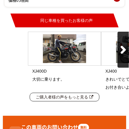
価格の理由
同じ車種を買ったお客様の声
XJ400D
XJ400
大切に乗ります。
きれいでと
お付き合い
ご購入者様の声をもっと見る
この車両のお問い合わせ
無料