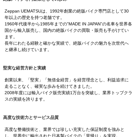
Zeppan UEMATSUは、1992年創業の絶版バイク専門店として30
年以上の歴史を持つ老舗です。
1960年代後半から1985年までの”MADE IN JAPAN”の名車を世界各
国から輸入販売し、国内の絶版バイクの買取・販売も手がけてい
ます。
長年にわたる経験と確かな実績で、絶版バイクの魅力を次世代へ
と継承し続けています。
堅実な経営方針と実績
創業以来、「堅実」「無借金経営」を経営理念とし、利益追求に
走ることなく、確実な歩みを続けてきました。
2008年度には輸入バイク販売実績1万台を突破し、業界トップクラ
スの実績を誇ります。
高度な技術力とサービス品質
高度な整備技術と、業界では珍しい充実した保証制度を強みと
し、世界中に輸出された日本製バイクの「里帰り」を実現。