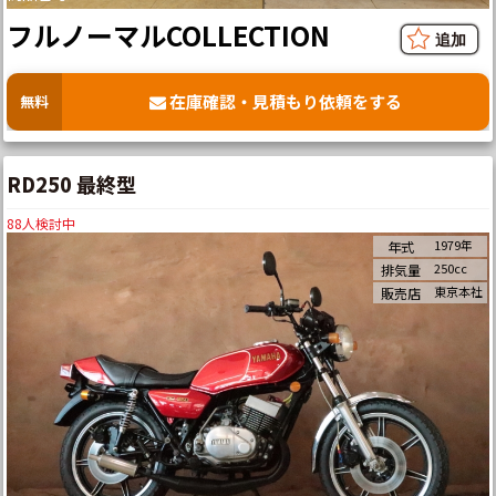
フルノーマルCOLLECTION
在庫確認・見積もり依頼をする
無料
RD250 最終型
88
人検討中
1979年
年式
250cc
排気量
東京本社
販売店