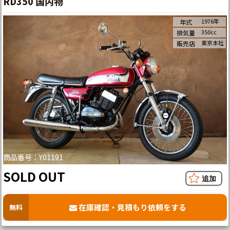
RD350 国内物
1976年
年式
350cc
排気量
東京本社
販売店
商品番号：Y01191
SOLD OUT
在庫確認・見積もり依頼をする
無料