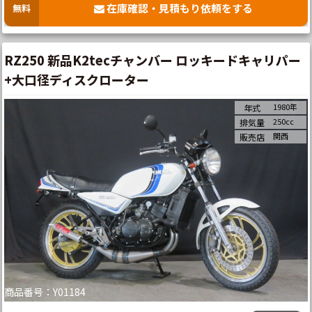
在庫確認・見積もり依頼をする
無料
RZ250 新品K2tecチャンバー ロッキードキャリパー
+大口径ディスクローター
1980年
年式
250cc
排気量
関西
販売店
商品番号：Y01184