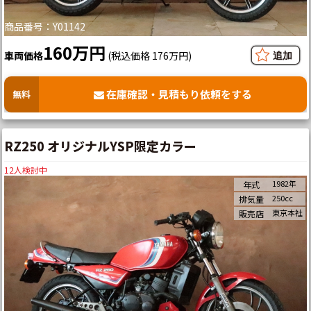
商品番号：Y01142
160万円
車両価格
(税込価格 176万円)
在庫確認・見積もり依頼をする
無料
RZ250 オリジナルYSP限定カラー
12
人検討中
1982年
年式
250cc
排気量
東京本社
販売店