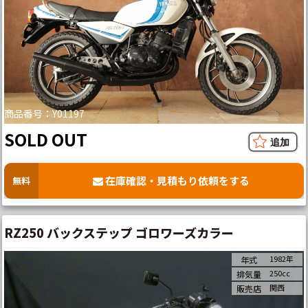
商品番号：Y01197
SOLD OUT
在庫確認・見積もり依頼をする
無料
RZ250 バックステップ ゴロワーズカラー
1982年
年式
250cc
排気量
関西
販売店