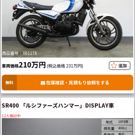
商品番号：Y01176
210万円
車両価格
(税込価格 231万円)
在庫確認・見積もり依頼をする
無料
SR400 「ルシファーズハンマー」DISPLAY車
12
人検討中
1978年
年式
400cc
排気量
東北
販売店