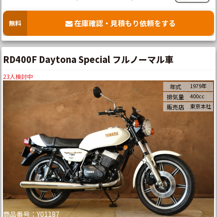
在庫確認・見積もり依頼をする
無料
RD400F Daytona Special フルノーマル車
23
人検討中
1979年
年式
400cc
排気量
東京本社
販売店
商品番号：Y01187