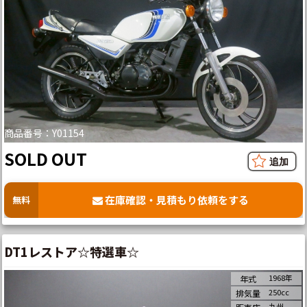
商品番号：Y01154
SOLD OUT
在庫確認・見積もり依頼をする
無料
DT1レストア☆特選車☆
1968年
年式
250cc
排気量
九州