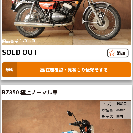
商品番号：Y01200
SOLD OUT
在庫確認・見積もり依頼をする
無料
RZ350 極上ノーマル車
1981年
年式
350cc
排気量
関西
販売店