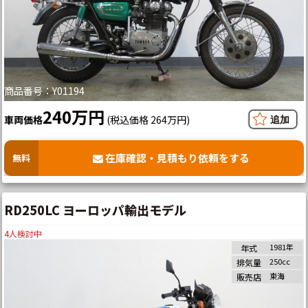
商品番号：Y01194
240万円
車両価格
(税込価格 264万円)
在庫確認・見積もり依頼をする
無料
RD250LC ヨーロッパ輸出モデル
4
人検討中
1981年
年式
250cc
排気量
東海
販売店