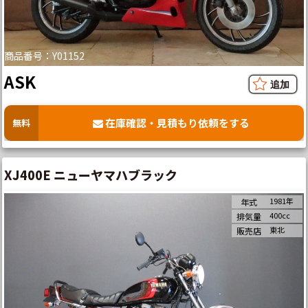
商品番号：Y01152
ASK
在庫確認・見積もり依頼をする
無料
XJ400E ニューヤマハブラック
1981年
年式
400cc
排気量
東北
販売店