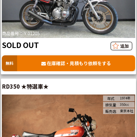
商品番号：Ｙ01205
SOLD OUT
在庫確認・見積もり依頼をする
無料
RD350 ★特選車★
1974年
年式
350cc
排気量
東京本社
販売店