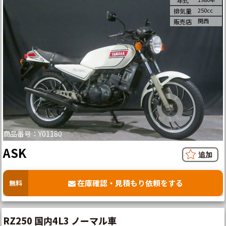
年式
250cc
排気量
関西
販売店
商品番号：Y01180
ASK
在庫確認・見積もり依頼をする
無料
RZ250 国内4L3 ノーマル車