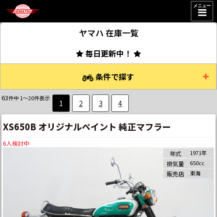
メニュー
ヤマハ
在庫一覧
毎日更新中！
条件で探す
63
件中 1～20件表示
1
2
3
4
XS650B オリジナルペイント 純正マフラー
6
人検討中
1971年
年式
650cc
排気量
東海
販売店