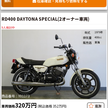
在庫確認・見積もり依頼をする
無料
RD400 DAYTONA SPECIAL(2オーナー車両)
9
人検討中
1979年
年式
400cc
排気量
東海
販売店
商品番号：Y01173
320万円
車両価格
(税込価格 352万円)