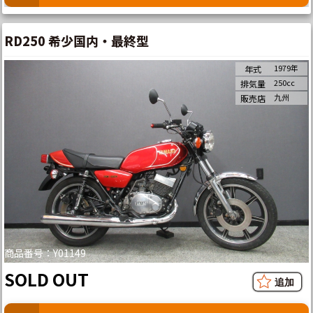
RD250 希少国内・最終型
1979年
年式
250cc
排気量
九州
販売店
商品番号：Y01149
SOLD OUT