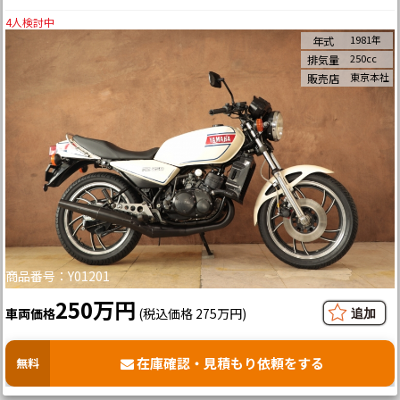
4
人検討中
1981年
年式
250cc
排気量
東京本社
販売店
商品番号：Y01201
250万円
車両価格
(税込価格 275万円)
在庫確認・見積もり依頼をする
無料