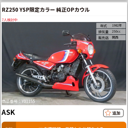
RZ250 YSP限定カラー 純正OPカウル
7
人検討中
1982年
年式
250cc
排気量
関西
販売店
商品番号：Y01155
ASK