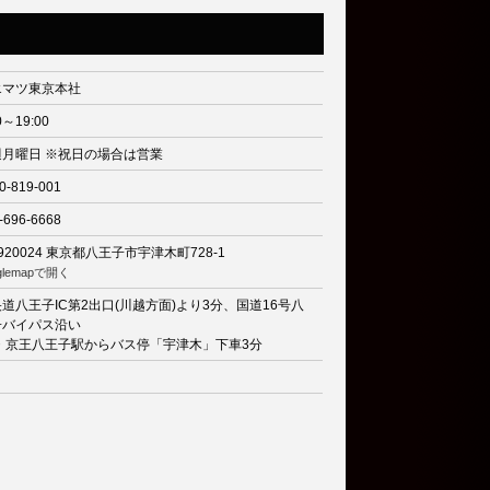
エマツ東京本社
0～19:00
週月曜日 ※祝日の場合は営業
0-819-001
-696-6668
920024
東京都八王子市宇津木町728-1
glemapで開く
道八王子IC第2出口(川越方面)より3分、国道16号八
子バイパス沿い
R・京王八王子駅からバス停「宇津木」下車3分
り