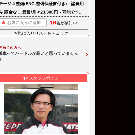
テージ４整備(ENG.整備保証書付き)＋諸費用
み 頭金なし 最長/月々23,300円～可能です。
16
お気に入りに追加
名が検討中
お気に入りリストをチェック
初めての方へ
版車ってハードルが高いと思っていません
？
スタッフボイス