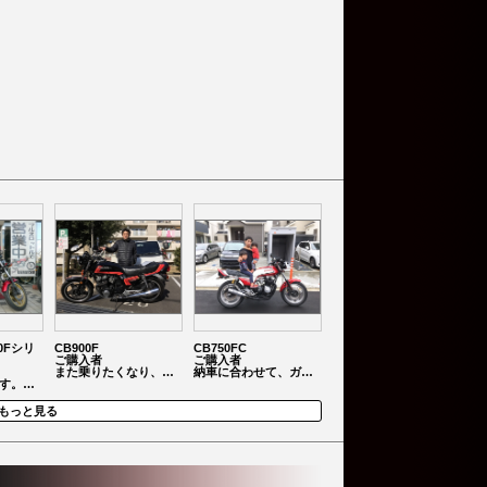
00Fシリ
CB900F
CB750FC
ご購入者
ご購入者
また乗りたくなり、…
納車に合わせて、ガ…
す。…
もっと見る