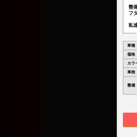
整
フ
私
車種
価格
カラ
車検
整備