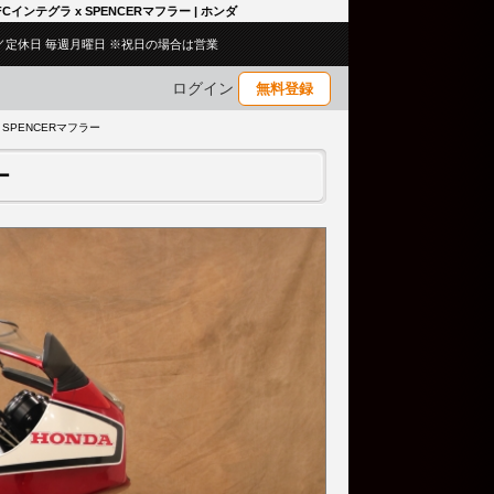
FCインテグラ x SPENCERマフラー | ホンダ
:00／定休日 毎週月曜日 ※祝日の場合は営業
ログイン
無料登録
x SPENCERマフラー
ー