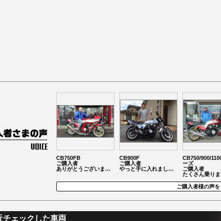
CB750FB
CB900F
CB750/900/11
ご購入者
ご購入者
ーズ
ありがとうございま…
やっと手に入れまし…
ご購入者
たくさん乗りま
ご購入者様の声を
近チェックした車両