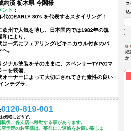
成約済 栃木県 今関様
ス
メント
：
込
0年代のEARLY 80's を代表するスタイリング！
に欧州で人気を博し、日本国内では1982年の規
緩和により、
代は一気にフェアリング/ビキニカウル付きのバ
クへ。
絶
か
リジナル塗装をそのままに、スペンサーTYPのマ
ラーを装備、
代オーナーによって大切にされてきた素性の良い
Cインテグラ。
0120-819-001
:
お気軽にどうぞ。
掲載後、各支店へ移動する事があります。
来店予定のお客様は、事前にご連絡をお願い致しま