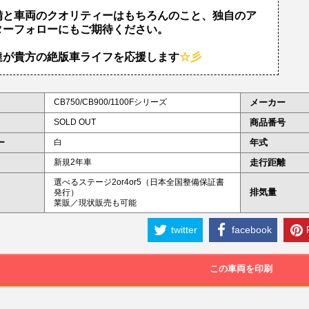
備と車両のクオリティーはもちろんのこと、独自のア
ターフォローにもご期待ください。
達が貴方の絶版車ライフを応援します
☆彡
CB750/CB900/1100Fシリーズ
メーカー
SOLD OUT
商品番号
ー
白
年式
新規2年車
走行距離
選べるステージ2or4or5（日本全国整備保証書
排気量
発行）
業販／現状販売も可能
twitter
facebook
この車両を印刷