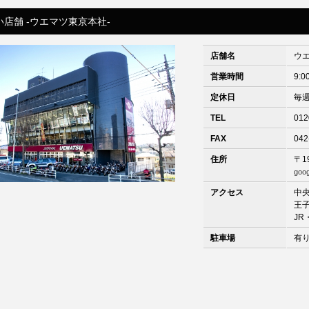
い店舗 -ウエマツ東京本社-
店舗名
ウ
営業時間
9:0
定休日
毎
TEL
012
FAX
042
住所
〒1
goo
アクセス
中央
王
J
駐車場
有