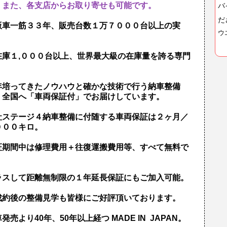
。
また、各支店からお取り寄せも可能です。
バ
だ
版車一筋３３年、販売台数１万７０００台以上の実
ウ
！
在庫１,０００台以上、世界最大級の在庫量を誇る専門
！
年培ってきたノウハウと確かな技術で行う納車整備
、全国へ「車両保証付」でお届けしています。
社ステージ４納車整備に付随する車両保証は２ヶ月／
０００キロ。
証期間中は修理費用＋往復運搬費用等、すべて無料で
！
ラスして距離無制限の１年延長保証にもご加入可能。
成約後の整備見学も皆様にご好評頂いております。
発売より40年、50年以上経つ MADE IN JAPAN。