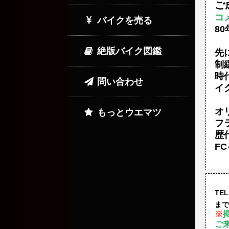
ご
コ
バイクを売る
8
絶版バイク図鑑
先
制
時
問い合わせ
イ
オ
もっとウエマツ
フ
歴
F
TEL
まで
※
ご