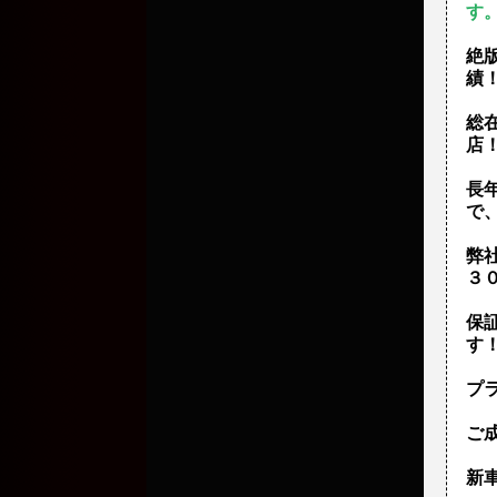
す
絶
績
総
店
長
で
弊
３
保
す
プ
ご
新車