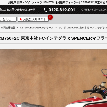
絶版車 旧車 バイク ウエマツ UEMATSU | 絶版車ディーラー | CB750F2C 東京本社 
話によるお問い合わせはコチラ
OPEN／9:00～19
0
い合わせ
お気に入りリスト
車両在庫情報
CB750/CB900/1100Fシリーズ
ホンダ CB750F2C 東京本社 FCインテグラ 
CB750F2C 東京本社 FCインテグラ x SPENCERマフラ