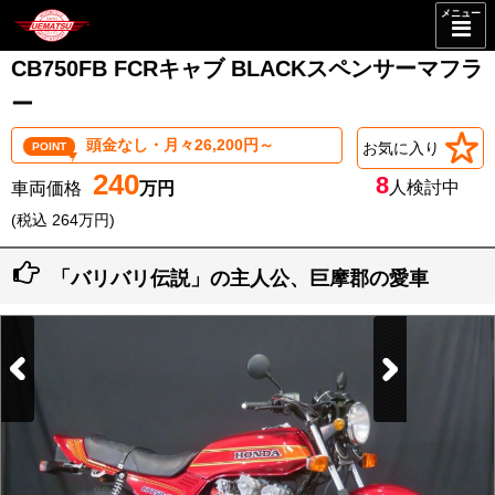
メニュー
CB750FB FCRキャブ BLACKスペンサーマフラ
ー
頭金なし・月々26,200円～
お気に入り
POINT
240
8
人検討中
(税込 264万円)
「バリバリ伝説」の主人公、巨摩郡の愛車