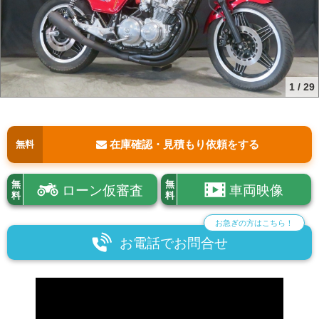
1
/
29
在庫確認・見積もり依頼をする
無料
無
無
ローン仮審査
車両映像
料
料
お急ぎの方はこちら！
お電話でお問合せ