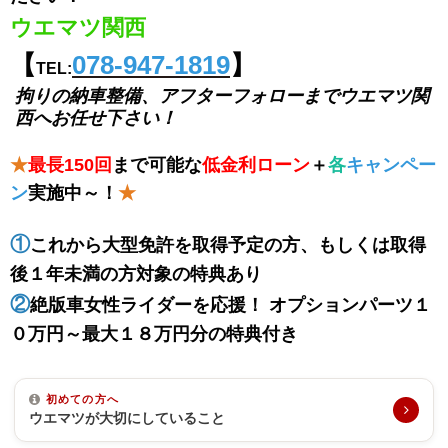
ウエマツ関西
【
078-947-1819
】
TEL:
拘りの納車整備、アフターフォローまで
ウエマツ関
西へお任せ下さい！
★
最長150回
まで可能な
低金利ローン
＋
各
キャンペー
ン
実施中～！
★
①
これから大型免許を取得予定の方、もしくは取得
後１年未満の方対象の特典あり
②
絶版車女性ライダーを応援！ オプションパーツ１
０万円～最大１８万円分の特典付き
初めての方へ
ウエマツが大切にしていること