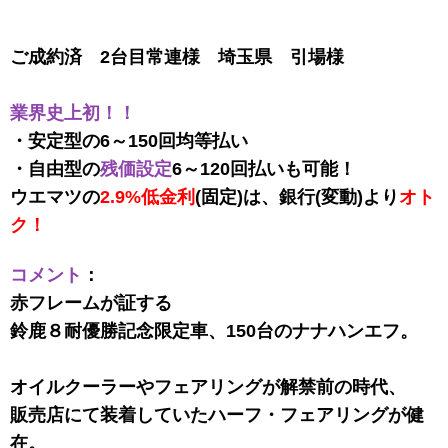
ご成約済 2台目常連様 埼玉県 引場様
業界史上初！！
・安定型の6～150回均等払い
・自由型の
残価設定
6～120回払いも可能！
ウエマツの
2.9%低金利
(固定)は、銀行(変動)より
オト
ク！
コメント
：
赤フレームが証する
鈴鹿８耐優勝記念限定車、150台のナナハンエフ。
オイルクーラーやフェアリングが解禁前の時代、
販売店にて装着していたハーフ・フェアリングが健
在。