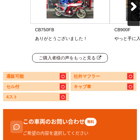
CB750FB
CB900F
ありがとうございました！
やっと手に
ご購入者様の声をもっと見る
通販可能
社外マフラー
セル付
キャブ車
4スト
この車両のお問い合わせ
無料
ご希望の内容を選択してください