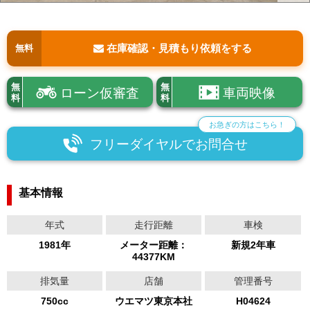
在庫確認・見積もり依頼をする
無料
無
無
ローン仮審査
車両映像
料
料
お急ぎの方はこちら！
フリーダイヤルでお問合せ
基本情報
年式
走行距離
車検
1981年
メーター距離：
新規2年車
44377KM
排気量
店舗
管理番号
750cc
ウエマツ東京本社
H04624